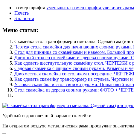
размер шрифта
уменьшить размер шрифта
увеличить раз
Печать
Эл. почта
Меню статьи:
Скамейка стол трансформер из металла. Сделай сам (инс
Чертеж стола скамейки для начинающих своими рукам
Стол для пикника со скамейками и навесом. Большой про
Длинный стол со скамейками из дерева своими руками. 
Как сделать шестиугольную скамейку стол. ЧЕРТЕЖИ с 
Садовая скамейка с ящиком своими руками. Размеры и ч
Двухместная скамейка со столиком посередине. ЧЕРТЕЖ
Как сделать скамейку трансформер из стульев. Чертежи и
Угловая скамейка и стол своими руками. Пошаговый маст
Стол скамейка из дерева своими руками: ФОТО + ЧЕР
Удобный и долговечный вариант скамейки.
На открытом воздухе металлическая рама прослужит значител