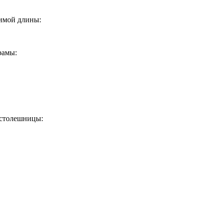
димой длины:
рамы:
 столешницы: