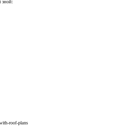
 зной:
with-roof-plans