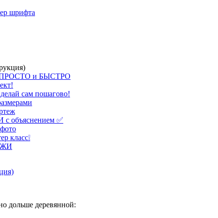
мер шрифта
трукция)
и. ПРОСТО и БЫСТРО
ект!
Сделай сам пошагово!
размерами
ертеж
И с объяснением ✅
 фото
ер класс❕
ТЕЖИ
ьно дольше деревянной: