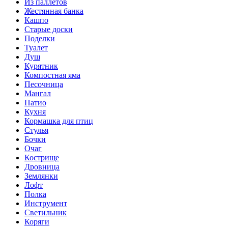
Из паллетов
Жестянная банка
Кашпо
Старые доски
Поделки
Туалет
Душ
Курятник
Компостная яма
Песочница
Мангал
Патио
Кухня
Кормашка для птиц
Стулья
Бочки
Очаг
Кострище
Дровница
Землянки
Лофт
Полка
Инструмент
Светильник
Коряги