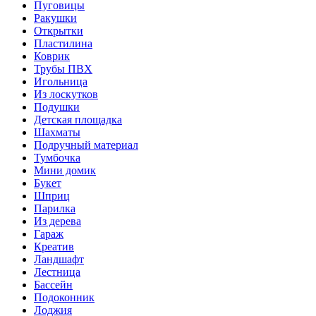
Пуговицы
Ракушки
Открытки
Пластилина
Коврик
Трубы ПВХ
Игольница
Из лоскутков
Подушки
Детская площадка
Шахматы
Подручный материал
Тумбочка
Мини домик
Букет
Шприц
Парилка
Из дерева
Гараж
Креатив
Ландшафт
Лестница
Бассейн
Подоконник
Лоджия