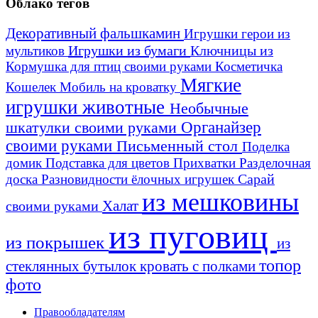
Облако тегов
Декоративный фальшкамин
Игрушки герои из
Игрушки из бумаги
Ключницы из
мультиков
Кормушка для птиц своими руками
Косметичка
Мягкие
Кошелек
Мобиль на кроватку
игрушки животные
Необычные
шкатулки своими руками
Органайзер
своими руками
Письменный стол
Поделка
домик
Подставка для цветов
Прихватки
Разделочная
Сарай
доска
Разновидности ёлочных игрушек
из мешковины
Халат
своими руками
из пуговиц
из покрышек
из
топор
стеклянных бутылок
кровать с полками
фото
Правообладателям