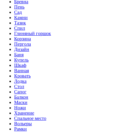
Бревна
Пень
Сад
Камни
Тазик
Спил
Глиняный горшок
Корзина
Пергола
Дизайн
Баня
Купель
Шкаф
Ванная
Кровать
Лодка
Стол
Сапог
Балкон
Маски
Ножи
Хранение
Спальное место
Вольеры
Рамки