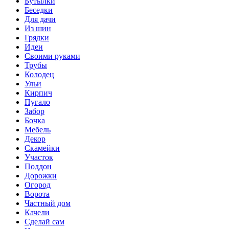
Бутылки
Беседки
Для дачи
Из шин
Грядки
Идеи
Своими руками
Трубы
Колодец
Ульи
Кирпич
Пугало
Забор
Бочка
Мебель
Декор
Скамейки
Участок
Поддон
Дорожки
Огород
Ворота
Частный дом
Качели
Сделай сам