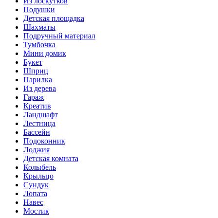
Из лоскутков
Подушки
Детская площадка
Шахматы
Подручный материал
Тумбочка
Мини домик
Букет
Шприц
Парилка
Из дерева
Гараж
Креатив
Ландшафт
Лестница
Бассейн
Подоконник
Лоджия
Детская комната
Колыбель
Крыльцо
Сундук
Лопата
Навес
Мостик