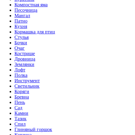
Компостная яма
Песочница
Мангал
Патио
Кухня
Кормашка для птиц
Стулья
Бочки
Очаг
Кострище
Дровница
Землянки
Лофт
Полка
Инструмент
Светильник
Коряги
Бревна
Пень
Сад
Камни
Тазик
Спил
Глиняный горшок
Корзина