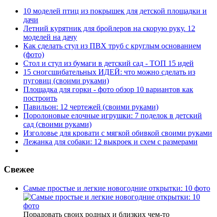
10 моделей птиц из покрышек для детской площадки и
дачи
Летний курятник для бройлеров на скорую руку. 12
моделей на дачу
Как сделать стул из ПВХ труб с круглым основанием
(фото)
Стол и стул из бумаги в детский сад - ТОП 15 идей
15 сногсшибательных ИДЕЙ: что можно сделать из
пуговиц (своими руками)
Площадка для горки - фото обзор 10 вариантов как
построить
Павильон: 12 чертежей (своими руками)
Поролоновые елочные игрушки: 7 поделок в детский
сад (своими руками)
Изголовье для кровати с мягкой обивкой своими руками
Лежанка для собаки: 12 выкроек и схем с размерами
Свежее
Самые простые и легкие новогодние открытки: 10 фото
Порадовать своих родных и близких чем-то