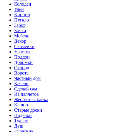
Колодец
Ульи
Кирпич
Пугало
Забор
Бочка
Мебель
Декор
Скамейки
Участок
Поддон
Дорожки
Огород
Ворота
Частный дом
Качели
Сделай сам
Из паллетов
Жестянная банка
Кашпо
Старые доски
Поделки
Туалет
Душ
Курятник