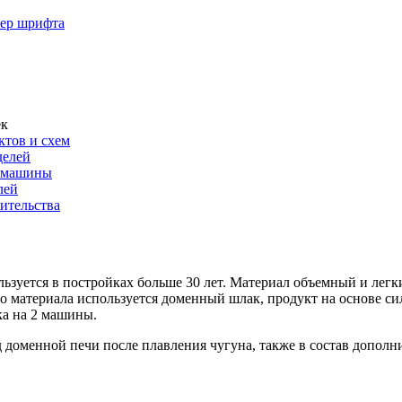
мер шрифта
ек
ктов и схем
делей
е машины
лей
оительства
ьзуется в постройках больше 30 лет. Материал объемный и легки
о материала используется доменный шлак, продукт на основе си
ка на 2 машины.
д доменной печи после плавления чугуна, также в состав дополни