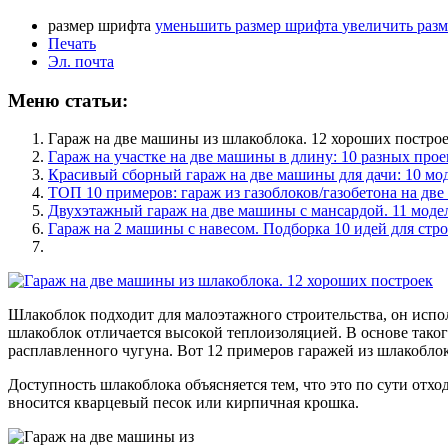
размер шрифта
уменьшить размер шрифта
увеличить раз
Печать
Эл. почта
Меню статьи:
Гараж на две машины из шлакоблока. 12 хороших постро
Гараж на участке на две машины в длину: 10 разных прое
Красивый сборный гараж на две машины для дачи: 10 мо
ТОП 10 примеров: гараж из газоблоков/газобетона на дв
Двухэтажный гараж на две машины с мансардой. 11 моде
Гараж на 2 машины с навесом. Подборка 10 идей для стр
Шлакоблок подходит для малоэтажного строительства, он испол
шлакоблок отличается высокой теплоизоляцией. В основе таког
расплавленного чугуна. Вот 12 примеров гаражей из шлакобло
Доступность шлакоблока объясняется тем, что это по сути отхо
вносится кварцевый песок или кирпичная крошка.