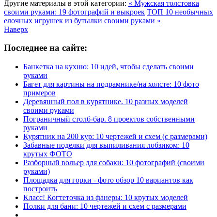
Другие материалы в этой категории:
« Мужская толстовка
своими руками: 19 фотографий и выкроек
ТОП 10 необычных
елочных игрушек из бутылки своими руками »
Наверх
Последнее на сайте:
Банкетка на кухню: 10 идей, чтобы сделать своими
руками
Багет для картины на подрамнике/на холсте: 10 фото
примеров
Деревянный пол в курятнике. 10 разных моделей
своими руками
Пограничный столб-бар. 8 проектов собственными
руками
Курятник на 200 кур: 10 чертежей и схем (с размерами)
Забавные поделки для выпиливания лобзиком: 10
крутых ФОТО
Разборный вольер для собаки: 10 фотографий (своими
руками)
Площадка для горки - фото обзор 10 вариантов как
построить
Класс! Когтеточка из фанеры: 10 крутых моделей
Полки для бани: 10 чертежей и схем с размерами