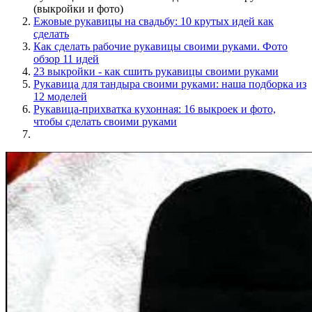
(выкройки и фото)
Ежовые рукавицы на свадьбу: 10 крутых идей как
сделать
Как сделать рабочие рукавицы своими руками. Фото
обзор 11 идей
23 выкройки - как сшить рукавицы своими руками
Рукавица для тандыра своими руками: наша подборка из
12 моделей
Рукавица-прихватка кухонная: 16 выкроек и фото,
чтобы сделать своими руками