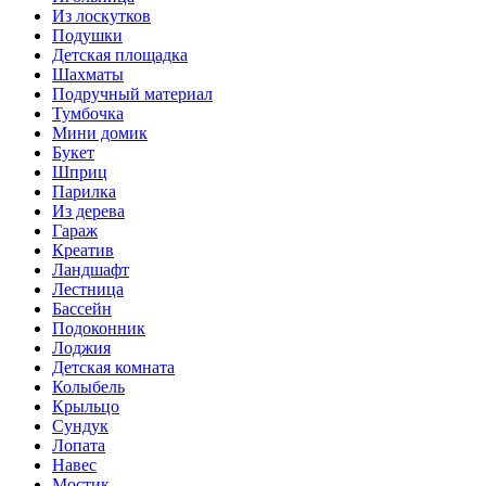
Из лоскутков
Подушки
Детская площадка
Шахматы
Подручный материал
Тумбочка
Мини домик
Букет
Шприц
Парилка
Из дерева
Гараж
Креатив
Ландшафт
Лестница
Бассейн
Подоконник
Лоджия
Детская комната
Колыбель
Крыльцо
Сундук
Лопата
Навес
Мостик