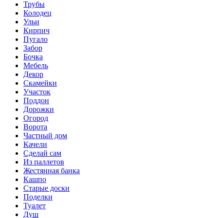
Трубы
Колодец
Ульи
Кирпич
Пугало
Забор
Бочка
Мебель
Декор
Скамейки
Участок
Поддон
Дорожки
Огород
Ворота
Частный дом
Качели
Сделай сам
Из паллетов
Жестянная банка
Кашпо
Старые доски
Поделки
Туалет
Душ