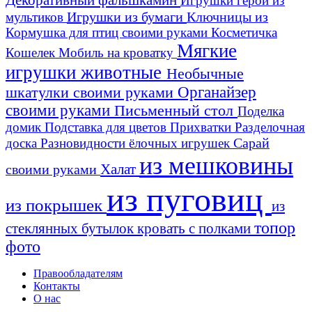
Игрушки герои из
Игрушки из бумаги
Ключницы из
мультиков
Кормушка для птиц своими руками
Косметичка
Мягкие
Кошелек
Мобиль на кроватку
игрушки животные
Необычные
шкатулки своими руками
Органайзер
своими руками
Письменный стол
Поделка
домик
Подставка для цветов
Прихватки
Разделочная
Сарай
доска
Разновидности ёлочных игрушек
из мешковины
Халат
своими руками
из пуговиц
из покрышек
из
топор
стеклянных бутылок
кровать с полками
фото
Правообладателям
Контакты
О нас