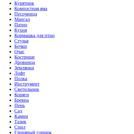
Курятник
Компостная яма
Песочница
Мангал
Патио
Кухня
Кормашка для птиц
Стулья
Бочки
Очаг
Кострище
Дровница
Землянки
Лофт
Полка
Инструмент
Светильник
Коряги
Бревна
Пень
Сад
Камни
Тазик
Спил
Глиняный горшок