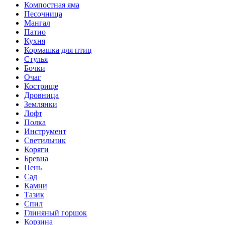
Компостная яма
Песочница
Мангал
Патио
Кухня
Кормашка для птиц
Стулья
Бочки
Очаг
Кострище
Дровница
Землянки
Лофт
Полка
Инструмент
Светильник
Коряги
Бревна
Пень
Сад
Камни
Тазик
Спил
Глиняный горшок
Корзина