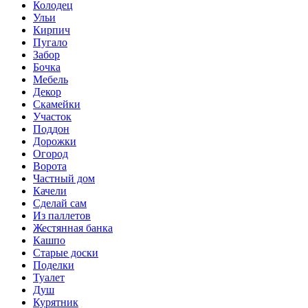
Колодец
Ульи
Кирпич
Пугало
Забор
Бочка
Мебель
Декор
Скамейки
Участок
Поддон
Дорожки
Огород
Ворота
Частный дом
Качели
Сделай сам
Из паллетов
Жестянная банка
Кашпо
Старые доски
Поделки
Туалет
Душ
Курятник