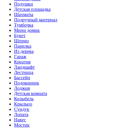
Подушки
Детская площадка
Шахматы
Подручный материал
Тумбочка
Мини домик
Букет
Шприц
Парилка
Из дерева
Гараж
Креатив
Ландшафт
Лестница
Бассейн
Подоконник
Лоджия
Детская комната
Колыбель
Крыльцо
Сундук
Лопата
Навес
Мостик