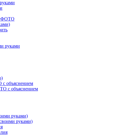
 руками
ми
ых ФОТО
ками)
оить
ми руками
О с объяснением
воими руками)
ия