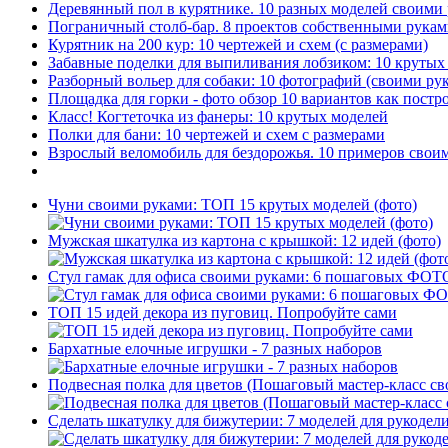
Деревянный пол в курятнике. 10 разных моделей своими
Пограничный столб-бар. 8 проектов собственными рука
Курятник на 200 кур: 10 чертежей и схем (с размерами)
Забавные поделки для выпиливания лобзиком: 10 крут
Разборный вольер для собаки: 10 фотографий (своими ру
Площадка для горки - фото обзор 10 вариантов как постр
Класс! Когтеточка из фанеры: 10 крутых моделей
Полки для бани: 10 чертежей и схем с размерами
Взрослый веломобиль для бездорожья. 10 примеров свои
Чуни своими руками: ТОП 15 крутых моделей (фото)
Мужская шкатулка из картона с крышкой: 12 идей (фото)
Стул гамак для офиса своими руками: 6 пошаговых ФОТ
ТОП 15 идей декора из пуговиц. Попробуйте сами
Бархатные елочные игрушки - 7 разных наборов
Подвесная полка для цветов (Пошаговый мастер-класс с
Сделать шкатулку для бижутерии: 7 моделей для рукодел