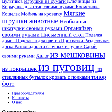
Игрушки из бумаги
Ключницы из
мультиков
Кормушка для птиц своими руками
Косметичка
Мягкие
Кошелек
Мобиль на кроватку
игрушки животные
Необычные
шкатулки своими руками
Органайзер
своими руками
Письменный стол
Поделка
домик
Подставка для цветов
Прихватки
Разделочная
Сарай
доска
Разновидности ёлочных игрушек
из мешковины
Халат
своими руками
из пуговиц
из покрышек
из
топор
стеклянных бутылок
кровать с полками
фото
Правообладателям
Контакты
О нас
О нашем сайте: