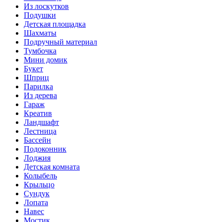
Из лоскутков
Подушки
Детская площадка
Шахматы
Подручный материал
Тумбочка
Мини домик
Букет
Шприц
Парилка
Из дерева
Гараж
Креатив
Ландшафт
Лестница
Бассейн
Подоконник
Лоджия
Детская комната
Колыбель
Крыльцо
Сундук
Лопата
Навес
Мостик