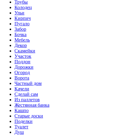
Трубы
Колодец
Ульи
Кирпич
Пугало
Забор
Бочка
Мебель
Декор
Скамейки
Участок
Поддон
Дорожки
Огород
Ворота
Частный дом
Качели
Сделай сам
Из паллетов
Жестянная банка
Кашпо
Старые доски
Поделки
Туалет
Душ