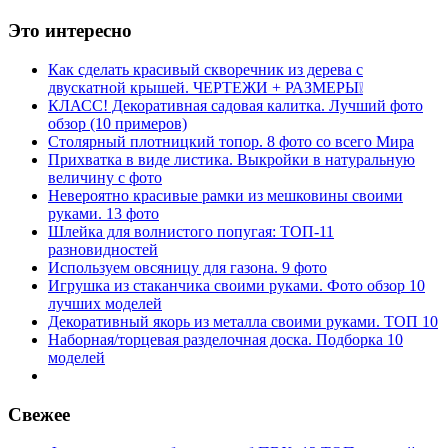
Это интересно
Как сделать красивый скворечник из дерева с
двускатной крышей. ЧЕРТЕЖИ + РАЗМЕРЫ❕
КЛАСС! Декоративная садовая калитка. Лучший фото
обзор (10 примеров)
Столярный плотницкий топор. 8 фото со всего Мира
Прихватка в виде листика. Выкройки в натуральную
величину с фото
Невероятно красивые рамки из мешковины своими
руками. 13 фото
Шлейка для волнистого попугая: ТОП-11
разновидностей
Используем овсяницу для газона. 9 фото
Игрушка из стаканчика своими руками. Фото обзор 10
лучших моделей
Декоративный якорь из металла своими руками. ТОП 10
Наборная/торцевая разделочная доска. Подборка 10
моделей
Свежее