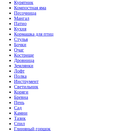
Курятник
Компостная яма
Песочница
Мангал
Патио
Кухня
Кормашка для птиц
Стулья
Бочки
Очаг
Кострище
Дровница
Землянки
Лофт
Полка
Инструмент
Светильник
Коряги
Бревна
Пень
Сад
Камни
Тазик
Спил
Глиняный горшок