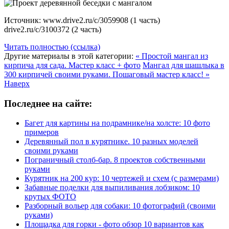
Источник: www.drive2.ru/c/3059908 (1 часть)
drive2.ru/c/3100372 (2 часть)
Читать полностью (ссылка)
Другие материалы в этой категории:
« Простой мангал из
кирпича для сада. Мастер класс + фото
Мангал для шашлыка в
300 кирпичей своими руками. Пошаговый мастер класс! »
Наверх
Последнее на сайте:
Багет для картины на подрамнике/на холсте: 10 фото
примеров
Деревянный пол в курятнике. 10 разных моделей
своими руками
Пограничный столб-бар. 8 проектов собственными
руками
Курятник на 200 кур: 10 чертежей и схем (с размерами)
Забавные поделки для выпиливания лобзиком: 10
крутых ФОТО
Разборный вольер для собаки: 10 фотографий (своими
руками)
Площадка для горки - фото обзор 10 вариантов как