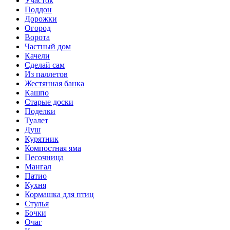
Участок
Поддон
Дорожки
Огород
Ворота
Частный дом
Качели
Сделай сам
Из паллетов
Жестянная банка
Кашпо
Старые доски
Поделки
Туалет
Душ
Курятник
Компостная яма
Песочница
Мангал
Патио
Кухня
Кормашка для птиц
Стулья
Бочки
Очаг