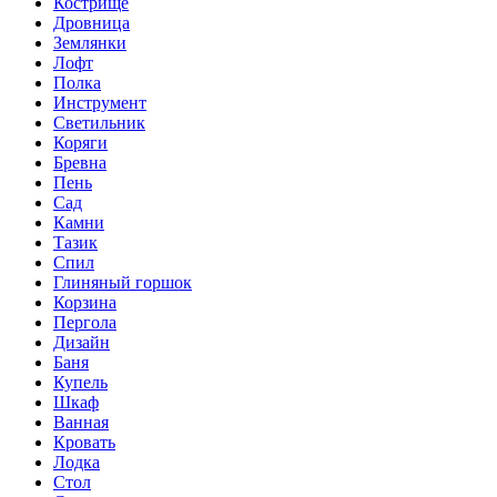
Кострище
Дровница
Землянки
Лофт
Полка
Инструмент
Светильник
Коряги
Бревна
Пень
Сад
Камни
Тазик
Спил
Глиняный горшок
Корзина
Пергола
Дизайн
Баня
Купель
Шкаф
Ванная
Кровать
Лодка
Стол