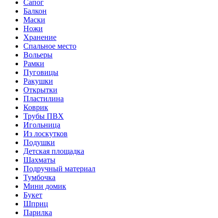
Сапог
Балкон
Маски
Ножи
Хранение
Спальное место
Вольеры
Рамки
Пуговицы
Ракушки
Открытки
Пластилина
Коврик
Трубы ПВХ
Игольница
Из лоскутков
Подушки
Детская площадка
Шахматы
Подручный материал
Тумбочка
Мини домик
Букет
Шприц
Парилка