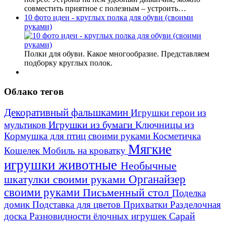
совместить приятное с полезным – устроить…
10 фото идеи - круглых полка для обуви (своими
руками)
Полки для обуви. Какое многообразие. Представляем
подборку круглых полок.
Облако тегов
Декоративный фальшкамин
Игрушки герои из
Игрушки из бумаги
Ключницы из
мультиков
Кормушка для птиц своими руками
Косметичка
Мягкие
Кошелек
Мобиль на кроватку
игрушки животные
Необычные
шкатулки своими руками
Органайзер
своими руками
Письменный стол
Поделка
домик
Подставка для цветов
Прихватки
Разделочная
Сарай
доска
Разновидности ёлочных игрушек