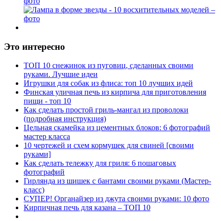
фото
Это интересно
ТОП 10 снежинок из пуговиц, сделанных своими
руками. Лучшие идеи
Игрушки для собак из флиса: топ 10 лучших идей
Финская уличная печь из кирпича для приготовления
пищи - топ 10
Как сделать простой гриль-мангал из проволоки
(подробная инструкция)
Цельная скамейка из цементных блоков: 6 фотографий
мастер класса
10 чертежей и схем кормушек для свиней [своими
руками]
Как сделать тележку для гриля: 6 пошаговых
фотографий
Гирлянда из шишек с бантами своими руками (Мастер-
класс)
СУПЕР! Органайзер из джута своими руками: 10 фото
Кирпичная печь для казана – ТОП 10