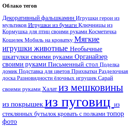
Облако тегов
Декоративный фальшкамин
Игрушки герои из
Игрушки из бумаги
Ключницы из
мультиков
Кормушка для птиц своими руками
Косметичка
Мягкие
Кошелек
Мобиль на кроватку
игрушки животные
Необычные
шкатулки своими руками
Органайзер
своими руками
Письменный стол
Поделка
домик
Подставка для цветов
Прихватки
Разделочная
Сарай
доска
Разновидности ёлочных игрушек
из мешковины
Халат
своими руками
из пуговиц
из покрышек
из
топор
стеклянных бутылок
кровать с полками
фото