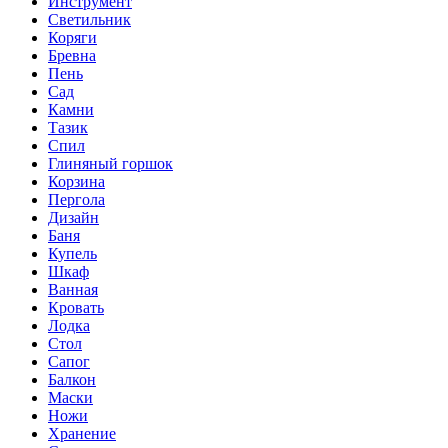
Инструмент
Светильник
Коряги
Бревна
Пень
Сад
Камни
Тазик
Спил
Глиняный горшок
Корзина
Пергола
Дизайн
Баня
Купель
Шкаф
Ванная
Кровать
Лодка
Стол
Сапог
Балкон
Маски
Ножи
Хранение