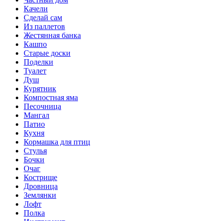
Качели
Сделай сам
Из паллетов
Жестянная банка
Кашпо
Старые доски
Поделки
Туалет
Душ
Курятник
Компостная яма
Песочница
Мангал
Патио
Кухня
Кормашка для птиц
Стулья
Бочки
Очаг
Кострище
Дровница
Землянки
Лофт
Полка