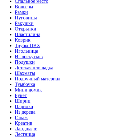
Спальное место
Вольеры
Рамки
Пуговицы
Ракушки
Открытки
Пластилина
Коврик
Трубы ПВХ
Игольница
Из лоскутков
Подушки
Детская площадка
Шахматы
Подручный материал
Тумбочка
Мини домик
Букет
Шприц
Парилка
Из дерева
Гараж
Креатив
Ландшафт
Лестница