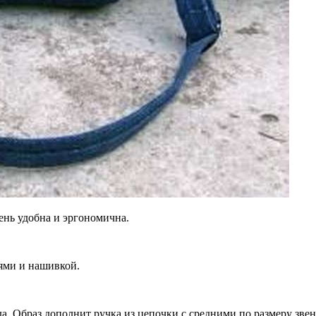
ень удобна и эргономична.
ями и нашивкой.
а. Образ дополнит ручка из цепочки с средними по размеру звен