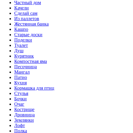
Частный дом
Качели
Сделай сам
Из паллетов
Жестянная банка
Кашпо
Старые доски
Поделки
Туалет
Душ
Курятник
Компостная яма
Песочница
Мангал
Патио
Кухня
Кормашка для птиц
Стулья
Бочки
Очаг
Кострище
Дровница
Землянки
Лофт
Полка