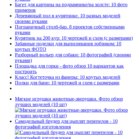
Багет для картины на подрамнике/на холсте: 10 фото
примеров
Деревянный пол в курятнике. 10 разных моделей
своими руками
Пограничный столб-бар. 8 проектов собственными
руками
Курятник на 200 кур: 10 чертежей и схем (с размерами)
Забавные поделки для выпиливания лобзиком: 10
крутых ФОТО
Разборный вольер для собаки: 10 фотографий (своими
руками)
Площадка для горки - фото обзор 10 вариантов как
построить
Класс! Когтеточка из фанеры: 10 крутых моделей
Полки для бани: 10 чертежей и схем с размерами
Мягкие игрушки животные-зверушки. Фото обзор
лучших моделей (10 шт)
Самодельный брудер для цыплят перепелов - 10
фотографий изготовления