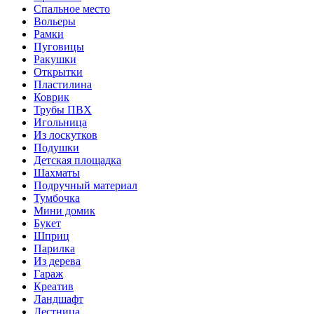
Спальное место
Вольеры
Рамки
Пуговицы
Ракушки
Открытки
Пластилина
Коврик
Трубы ПВХ
Игольница
Из лоскутков
Подушки
Детская площадка
Шахматы
Подручный материал
Тумбочка
Мини домик
Букет
Шприц
Парилка
Из дерева
Гараж
Креатив
Ландшафт
Лестница