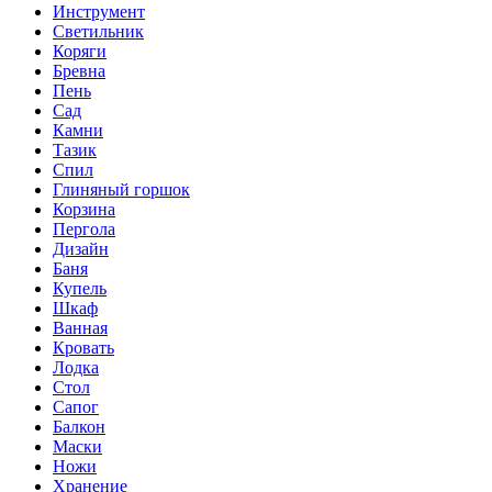
Инструмент
Светильник
Коряги
Бревна
Пень
Сад
Камни
Тазик
Спил
Глиняный горшок
Корзина
Пергола
Дизайн
Баня
Купель
Шкаф
Ванная
Кровать
Лодка
Стол
Сапог
Балкон
Маски
Ножи
Хранение