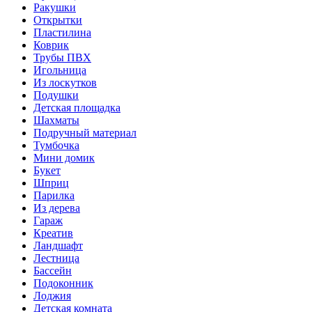
Ракушки
Открытки
Пластилина
Коврик
Трубы ПВХ
Игольница
Из лоскутков
Подушки
Детская площадка
Шахматы
Подручный материал
Тумбочка
Мини домик
Букет
Шприц
Парилка
Из дерева
Гараж
Креатив
Ландшафт
Лестница
Бассейн
Подоконник
Лоджия
Детская комната