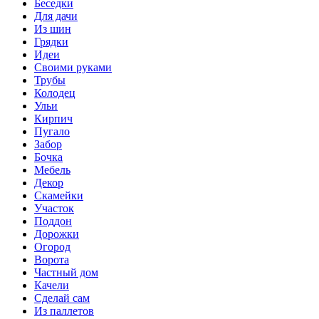
Беседки
Для дачи
Из шин
Грядки
Идеи
Своими руками
Трубы
Колодец
Ульи
Кирпич
Пугало
Забор
Бочка
Мебель
Декор
Скамейки
Участок
Поддон
Дорожки
Огород
Ворота
Частный дом
Качели
Сделай сам
Из паллетов