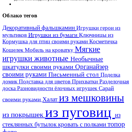
Облако тегов
Декоративный фальшкамин
Игрушки герои из
Игрушки из бумаги
Ключницы из
мультиков
Кормушка для птиц своими руками
Косметичка
Мягкие
Кошелек
Мобиль на кроватку
игрушки животные
Необычные
шкатулки своими руками
Органайзер
своими руками
Письменный стол
Поделка
домик
Подставка для цветов
Прихватки
Разделочная
Сарай
доска
Разновидности ёлочных игрушек
из мешковины
Халат
своими руками
из пуговиц
из покрышек
из
топор
стеклянных бутылок
кровать с полками