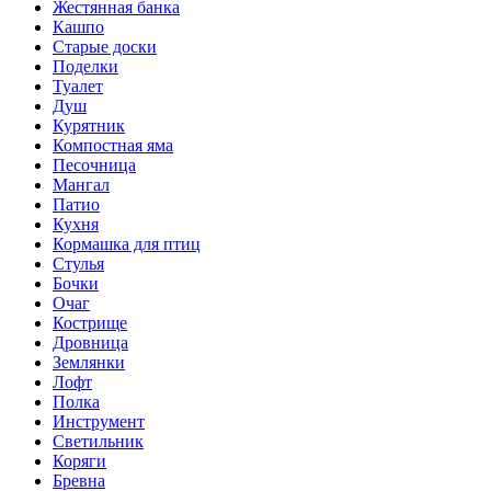
Жестянная банка
Кашпо
Старые доски
Поделки
Туалет
Душ
Курятник
Компостная яма
Песочница
Мангал
Патио
Кухня
Кормашка для птиц
Стулья
Бочки
Очаг
Кострище
Дровница
Землянки
Лофт
Полка
Инструмент
Светильник
Коряги
Бревна