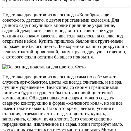
Подставка для цветов из велосипеда «Колибри», еще
советского, детского, с двумя приставными колесами. Для
дачного сада получилось вполне приличное украшение,
садовый декор, хотя совсем недавно это советское чудо
техники со знаком качества два года валялось на свалке под
открытым небом. Купить пришлось баллончик грунт-эмали
по ржавчине белого цвета. Две корзинки-кашпо прикрутили к
велику толстой проволокой, одну к рулю, другую к сидению,
с которого сняли остатки бывшего покрытия.
Подставка для цветов из велосипеда сама по себе может
служить арт-объектом, цветы же всегда считались, и не зря,
лучшим украшением. Велосипед со своими грациозными
линиями будто создан, чтобы стать основой цветочной
композиции. Обладая навыками сварки, можно создать
сварную конструкцию в форме «железного коня», но не все
имеют такие навыки. Плюс это время, деньги, усилия и
старания, стремления что-то где-то достать, купить,
заполучить, словом, куча хлопот. Зато старое средство
передвижения, извлеченное из сарая, возни потребует мало,
всего лишь закрепить на нем емкости с цветами. Можно