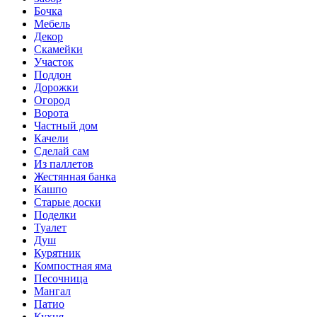
Бочка
Мебель
Декор
Скамейки
Участок
Поддон
Дорожки
Огород
Ворота
Частный дом
Качели
Сделай сам
Из паллетов
Жестянная банка
Кашпо
Старые доски
Поделки
Туалет
Душ
Курятник
Компостная яма
Песочница
Мангал
Патио
Кухня