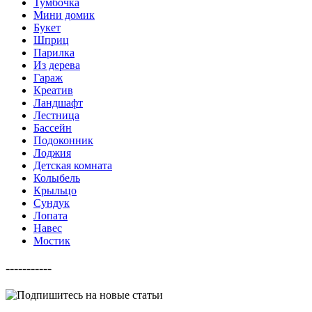
Тумбочка
Мини домик
Букет
Шприц
Парилка
Из дерева
Гараж
Креатив
Ландшафт
Лестница
Бассейн
Подоконник
Лоджия
Детская комната
Колыбель
Крыльцо
Сундук
Лопата
Навес
Мостик
-----------