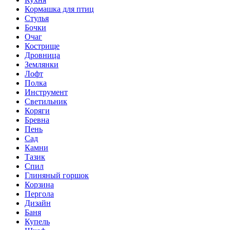
Кормашка для птиц
Стулья
Бочки
Очаг
Кострище
Дровница
Землянки
Лофт
Полка
Инструмент
Светильник
Коряги
Бревна
Пень
Сад
Камни
Тазик
Спил
Глиняный горшок
Корзина
Пергола
Дизайн
Баня
Купель