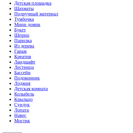
Детская площадка
Шахматы
Подручный материал
Тумбочка
Мини домик
Букет
Шприц
Парилка
Из дерева
Гараж
Креатив
Ландшафт
Лестница
Бассейн
Подоконник
Лоджия
Детская комната
Колыбель
Крыльцо
Сундук
Лопата
Навес
Мостик
-----------