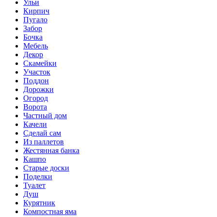
Ульи
Кирпич
Пугало
Забор
Бочка
Мебель
Декор
Скамейки
Участок
Поддон
Дорожки
Огород
Ворота
Частный дом
Качели
Сделай сам
Из паллетов
Жестянная банка
Кашпо
Старые доски
Поделки
Туалет
Душ
Курятник
Компостная яма