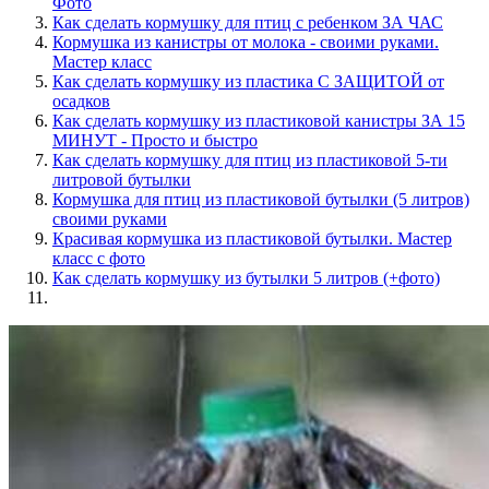
Фото
Как сделать кормушку для птиц с ребенком ЗА ЧАС
Кормушка из канистры от молока - своими руками.
Мастер класс
Как сделать кормушку из пластика С ЗАЩИТОЙ от
осадков
Как сделать кормушку из пластиковой канистры ЗА 15
МИНУТ - Просто и быстро
Как сделать кормушку для птиц из пластиковой 5-ти
литровой бутылки
Кормушка для птиц из пластиковой бутылки (5 литров)
своими руками
Красивая кормушка из пластиковой бутылки. Мастер
класс с фото
Как сделать кормушку из бутылки 5 литров (+фото)