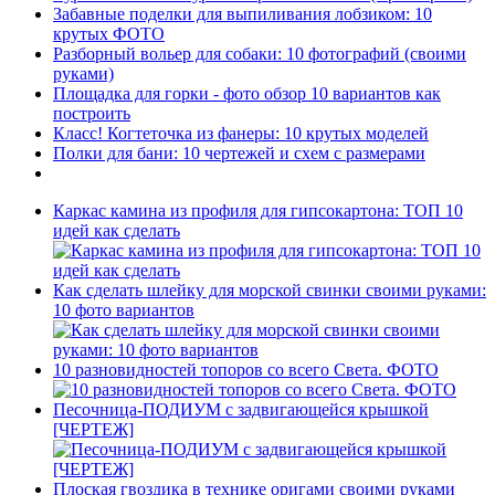
Забавные поделки для выпиливания лобзиком: 10
крутых ФОТО
Разборный вольер для собаки: 10 фотографий (своими
руками)
Площадка для горки - фото обзор 10 вариантов как
построить
Класс! Когтеточка из фанеры: 10 крутых моделей
Полки для бани: 10 чертежей и схем с размерами
Каркас камина из профиля для гипсокартона: ТОП 10
идей как сделать
Как сделать шлейку для морской свинки своими руками:
10 фото вариантов
10 разновидностей топоров со всего Света. ФОТО
Песочница-ПОДИУМ с задвигающейся крышкой
[ЧЕРТЕЖ]
Плоская гвоздика в технике оригами своими руками