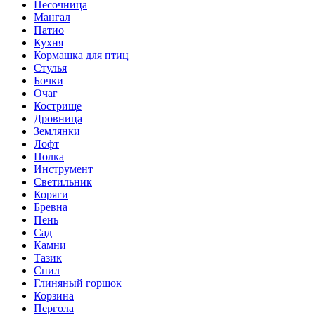
Песочница
Мангал
Патио
Кухня
Кормашка для птиц
Стулья
Бочки
Очаг
Кострище
Дровница
Землянки
Лофт
Полка
Инструмент
Светильник
Коряги
Бревна
Пень
Сад
Камни
Тазик
Спил
Глиняный горшок
Корзина
Пергола