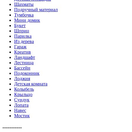
Шахматы
Подручный материал
Тумбочка
Мини домик
Букет
Шприц
Парилка
Из дерева
Гараж
Креатив
Ландшафт
Лестница
Бассейн
Подоконник
Лоджия
Детская комната
Колыбель
Крыльцо
Сундук
Лопата
Навес
Мостик
-----------