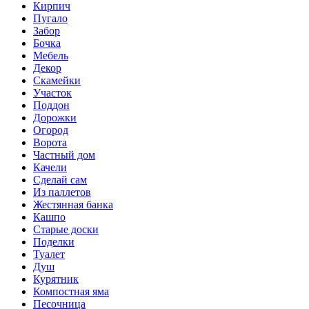
Кирпич
Пугало
Забор
Бочка
Мебель
Декор
Скамейки
Участок
Поддон
Дорожки
Огород
Ворота
Частный дом
Качели
Сделай сам
Из паллетов
Жестянная банка
Кашпо
Старые доски
Поделки
Туалет
Душ
Курятник
Компостная яма
Песочница