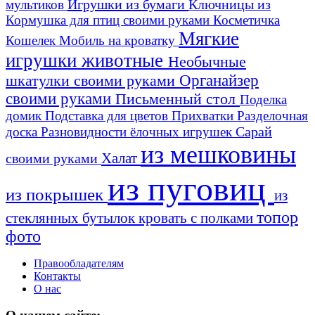
Игрушки из бумаги
Ключницы из
мультиков
Кормушка для птиц своими руками
Косметичка
Мягкие
Кошелек
Мобиль на кроватку
игрушки животные
Необычные
шкатулки своими руками
Органайзер
своими руками
Письменный стол
Поделка
домик
Подставка для цветов
Прихватки
Разделочная
Сарай
доска
Разновидности ёлочных игрушек
из мешковины
Халат
своими руками
из пуговиц
из покрышек
из
топор
стеклянных бутылок
кровать с полками
фото
Правообладателям
Контакты
О нас