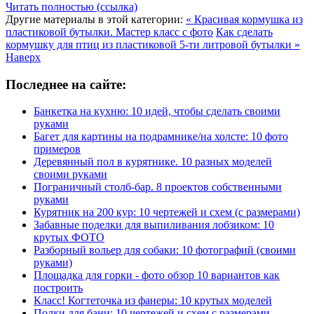
Читать полностью (ссылка)
Другие материалы в этой категории:
« Красивая кормушка из
пластиковой бутылки. Мастер класс с фото
Как сделать
кормушку для птиц из пластиковой 5-ти литровой бутылки »
Наверх
Последнее на сайте:
Банкетка на кухню: 10 идей, чтобы сделать своими
руками
Багет для картины на подрамнике/на холсте: 10 фото
примеров
Деревянный пол в курятнике. 10 разных моделей
своими руками
Пограничный столб-бар. 8 проектов собственными
руками
Курятник на 200 кур: 10 чертежей и схем (с размерами)
Забавные поделки для выпиливания лобзиком: 10
крутых ФОТО
Разборный вольер для собаки: 10 фотографий (своими
руками)
Площадка для горки - фото обзор 10 вариантов как
построить
Класс! Когтеточка из фанеры: 10 крутых моделей
Полки для бани: 10 чертежей и схем с размерами