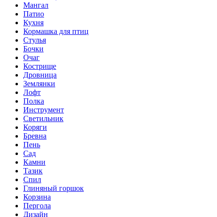
Мангал
Патио
Кухня
Кормашка для птиц
Стулья
Бочки
Очаг
Кострище
Дровница
Землянки
Лофт
Полка
Инструмент
Светильник
Коряги
Бревна
Пень
Сад
Камни
Тазик
Спил
Глиняный горшок
Корзина
Пергола
Дизайн