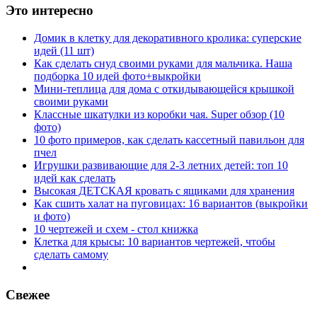
Это интересно
Домик в клетку для декоративного кролика: суперские
идей (11 шт)
Как сделать снуд своими руками для мальчика. Наша
подборка 10 идей фото+выкройки
Мини-теплица для дома с откидывающейся крышкой
своими руками
Классные шкатулки из коробки чая. Super обзор (10
фото)
10 фото примеров, как сделать кассетный павильон для
пчел
Игрушки развивающие для 2-3 летних детей: топ 10
идей как сделать
Высокая ДЕТСКАЯ кровать с ящиками для хранения
Как сшить халат на пуговицах: 16 вариантов (выкройки
и фото)
10 чертежей и схем - стол книжка
Клетка для крысы: 10 вариантов чертежей, чтобы
сделать самому
Свежее