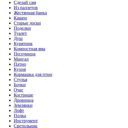
Сделай сам
Из паллетов
Жестянная банка
Кашпо
Старые доски
Поделки
Туалет
Душ
Курятник
Компостная яма
Песочница
Мангал
Патио
Кухня
Кормашка для птиц
Стулья
Бочки
Очаг
Кострище
Дровница
Землянки
Лофт
Полка
Инструмент
Светильник