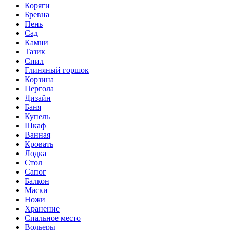
Коряги
Бревна
Пень
Сад
Камни
Тазик
Спил
Глиняный горшок
Корзина
Пергола
Дизайн
Баня
Купель
Шкаф
Ванная
Кровать
Лодка
Стол
Сапог
Балкон
Маски
Ножи
Хранение
Спальное место
Вольеры