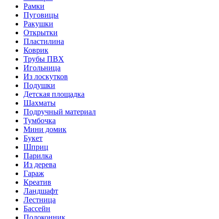
Рамки
Пуговицы
Ракушки
Открытки
Пластилина
Коврик
Трубы ПВХ
Игольница
Из лоскутков
Подушки
Детская площадка
Шахматы
Подручный материал
Тумбочка
Мини домик
Букет
Шприц
Парилка
Из дерева
Гараж
Креатив
Ландшафт
Лестница
Бассейн
Подоконник