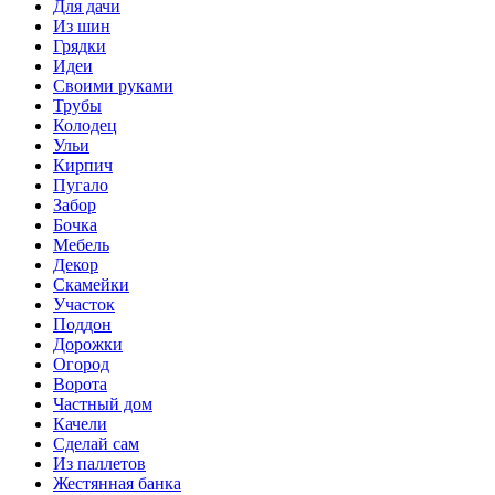
Для дачи
Из шин
Грядки
Идеи
Своими руками
Трубы
Колодец
Ульи
Кирпич
Пугало
Забор
Бочка
Мебель
Декор
Скамейки
Участок
Поддон
Дорожки
Огород
Ворота
Частный дом
Качели
Сделай сам
Из паллетов
Жестянная банка