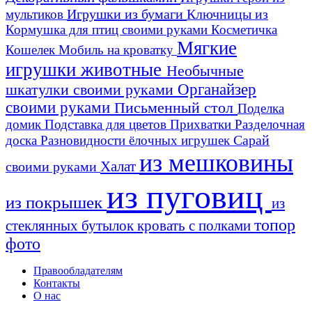
Игрушки из бумаги
Ключницы из
мультиков
Кормушка для птиц своими руками
Косметичка
Мягкие
Кошелек
Мобиль на кроватку
игрушки животные
Необычные
шкатулки своими руками
Органайзер
своими руками
Письменный стол
Поделка
домик
Подставка для цветов
Прихватки
Разделочная
Сарай
доска
Разновидности ёлочных игрушек
из мешковины
Халат
своими руками
из пуговиц
из покрышек
из
топор
стеклянных бутылок
кровать с полками
фото
Правообладателям
Контакты
О нас