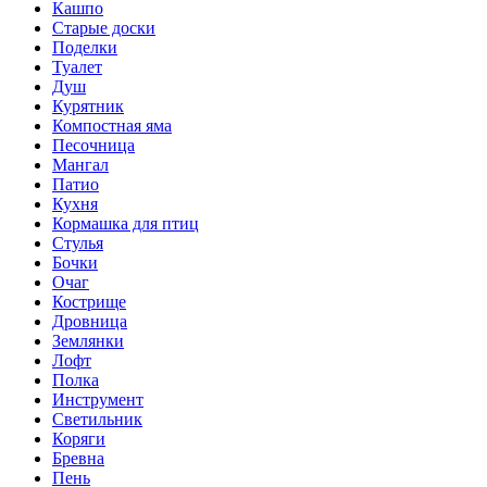
Кашпо
Старые доски
Поделки
Туалет
Душ
Курятник
Компостная яма
Песочница
Мангал
Патио
Кухня
Кормашка для птиц
Стулья
Бочки
Очаг
Кострище
Дровница
Землянки
Лофт
Полка
Инструмент
Светильник
Коряги
Бревна
Пень