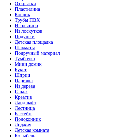
Открытки
Пластилина
Коврик
Трубы ПВХ
Игольница
Из лоскутков
Подушки
Детская площадка
Шахматы
Подручный материал
Тумбочка
Мини домик
Букет
Шприц
Парилка
Из дерева
Гараж
Креатив
Ландшафт
Лестница
Бассейн
Подоконник
Лоджия
Детская комната
Колыбель