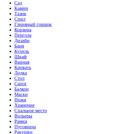
Сад
Камни
Тазик
Спил
Глиняный горшок
Корзина
Пергола
Дизайн
Баня
Купель
Шкаф
Ванная
Кровать
Лодка
Стол
Сапог
Балкон
Маски
Ножи
Хранение
Спальное место
Вольеры
Рамки
Пуговицы
Ракушки