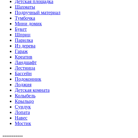
Детская площадка
Шахматы
Подручный материал
Тумбочка
Мини домик
Букет
Шприц
Парилка
Из дерева
Гараж
Креатив
Ландшафт
Лестница
Бассейн
Подоконник
Лоджия
Детская комната
Колыбель
Крыльцо
Сундук
Лопата
Навес
Мостик
-----------