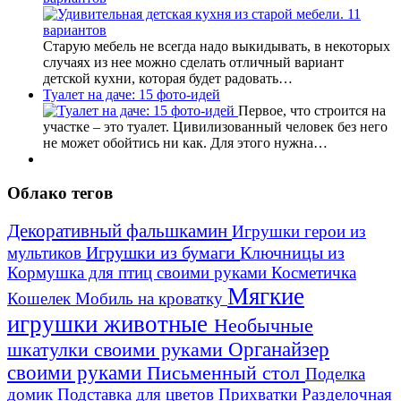
Старую мебель не всегда надо выкидывать, в некоторых
случаях из нее можно сделать отличный вариант
детской кухни, которая будет радовать…
Туалет на даче: 15 фото-идей
Первое, что строится на
участке – это туалет. Цивилизованный человек без него
не может обойтись ни как. Для этого нужна…
Облако тегов
Декоративный фальшкамин
Игрушки герои из
Игрушки из бумаги
Ключницы из
мультиков
Кормушка для птиц своими руками
Косметичка
Мягкие
Кошелек
Мобиль на кроватку
игрушки животные
Необычные
шкатулки своими руками
Органайзер
своими руками
Письменный стол
Поделка
домик
Подставка для цветов
Прихватки
Разделочная