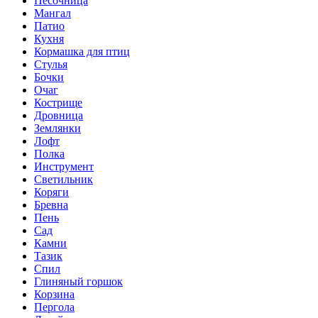
Песочница
Мангал
Патио
Кухня
Кормашка для птиц
Стулья
Бочки
Очаг
Кострище
Дровница
Землянки
Лофт
Полка
Инструмент
Светильник
Коряги
Бревна
Пень
Сад
Камни
Тазик
Спил
Глиняный горшок
Корзина
Пергола