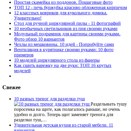
Простая скамейка из поддонов. Пошаговые фото
ТОП 12 - печь буржуйка красиво обложенная кирпичом
12 классных ковриков для кукольного домика.
Удивительно!
Стол для ручной циркулярной пилы - 11 фотографий
10 необычных светильников из пня своими руками
Модульный подрамник для картины своими руками.
Фото обзор 10 вариантов
Чехлы из мешковины. 10 идей - Попробуйте сами
Вентиляция в курятнике своими руками: 10 фото
примеров
10 моделей циркулярного стола из фанеры
Как сшить варежку на две руки: ТОП 16 крутых
моделей
Свежее
10 разных треног для разделки туш
Разделывать тушу
поросенка на щите, как полагалось раньше, не очень
удобно и долго. Теперь щит заменяет тренога для
разделки туш,…
Удивительная детская кухня из старой мебели. 11
вариантов