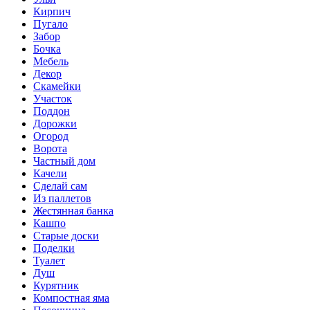
Кирпич
Пугало
Забор
Бочка
Мебель
Декор
Скамейки
Участок
Поддон
Дорожки
Огород
Ворота
Частный дом
Качели
Сделай сам
Из паллетов
Жестянная банка
Кашпо
Старые доски
Поделки
Туалет
Душ
Курятник
Компостная яма