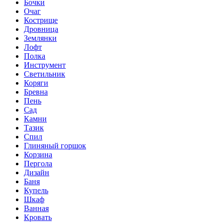
Бочки
Очаг
Кострище
Дровница
Землянки
Лофт
Полка
Инструмент
Светильник
Коряги
Бревна
Пень
Сад
Камни
Тазик
Спил
Глиняный горшок
Корзина
Пергола
Дизайн
Баня
Купель
Шкаф
Ванная
Кровать