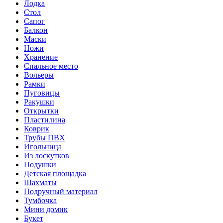
Лодка
Стол
Сапог
Балкон
Маски
Ножи
Хранение
Спальное место
Вольеры
Рамки
Пуговицы
Ракушки
Открытки
Пластилина
Коврик
Трубы ПВХ
Игольница
Из лоскутков
Подушки
Детская площадка
Шахматы
Подручный материал
Тумбочка
Мини домик
Букет