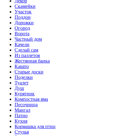
Декор
Скамейки
Участок
Поддон
Дорожки
Огород
Ворота
Частный дом
Качели
Сделай сам
Из паллетов
Жестянная банка
Кашпо
Старые доски
Поделки
Туалет
Душ
Курятник
Компостная яма
Песочница
Мангал
Патио
Кухня
Кормашка для птиц
Стулья