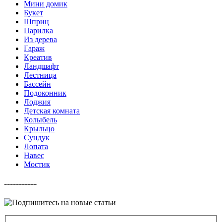
Мини домик
Букет
Шприц
Парилка
Из дерева
Гараж
Креатив
Ландшафт
Лестница
Бассейн
Подоконник
Лоджия
Детская комната
Колыбель
Крыльцо
Сундук
Лопата
Навес
Мостик
-----------