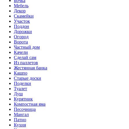
Бочка
Мебель
Декор
Скамейки
Участок
Поддон
Дорожки
Огород
Ворота
Частный дом
Качели
Сделай сам
Из паллетов
Жестянная банка
Кашпо
Старые доски
Поделки
Туалет
Душ
Курятник
Компостная яма
Песочница
Мангал
Патио
Кухня