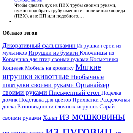
Чтобы сделать лук из ПВХ трубы своими руками,
нужно подобрать трубу именно из поливинилхлорида
(ПВХ), а не ПП или подобного.…
Облако тегов
Декоративный фальшкамин
Игрушки герои из
Игрушки из бумаги
Ключницы из
мультиков
Кормушка для птиц своими руками
Косметичка
Мягкие
Кошелек
Мобиль на кроватку
игрушки животные
Необычные
шкатулки своими руками
Органайзер
своими руками
Письменный стол
Поделка
домик
Подставка для цветов
Прихватки
Разделочная
Сарай
доска
Разновидности ёлочных игрушек
из мешковины
Халат
своими руками
из пуговиц
из покрышек