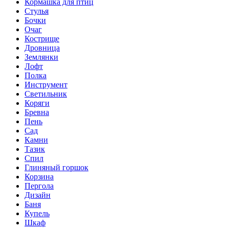
Кормашка для птиц
Стулья
Бочки
Очаг
Кострище
Дровница
Землянки
Лофт
Полка
Инструмент
Светильник
Коряги
Бревна
Пень
Сад
Камни
Тазик
Спил
Глиняный горшок
Корзина
Пергола
Дизайн
Баня
Купель
Шкаф