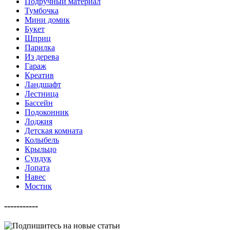
Подручный материал
Тумбочка
Мини домик
Букет
Шприц
Парилка
Из дерева
Гараж
Креатив
Ландшафт
Лестница
Бассейн
Подоконник
Лоджия
Детская комната
Колыбель
Крыльцо
Сундук
Лопата
Навес
Мостик
-----------