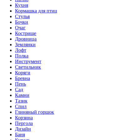
Кухня
Кормашка для птиц
Стулья
Бочки
Очаг
Кострище
Дровница
Землянки
Лофт
Полка
Инструмент
Светильник
Коряги
Бревна
Пень
Сад
Камни
Тазик
Спил
Глиняный горшок
Корзина
Пергола
Дизайн
Баня