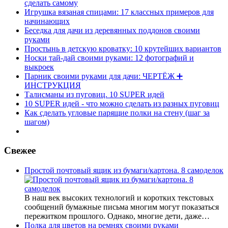
сделать самому
Игрушка вязаная спицами: 17 классных примеров для
начинающих
Беседка для дачи из деревянных поддонов своими
руками
Простынь в детскую кроватку: 10 крутейших вариантов
Носки тай-дай своими руками: 12 фотографий и
выкроек
Парник своими руками для дачи: ЧЕРТЁЖ ➕
ИНСТРУКЦИЯ
Талисманы из пуговиц. 10 SUPER идей
10 SUPER идей - что можно сделать из разных пуговиц
Как сделать угловые парящие полки на стену (шаг за
шагом)
Свежее
Простой почтовый ящик из бумаги/картона. 8 самоделок
В наш век высоких технологий и коротких текстовых
сообщений бумажные письма многим могут показаться
пережитком прошлого. Однако, многие дети, даже…
Полка для цветов на ремнях своими руками