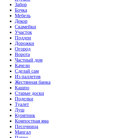
Забор
Бочка
Мебель
Декор
Скамейки
Участок
Поддон
Дорожки
Огород
Ворота
Частный дом
Качели
Сделай сам
Из паллетов
Жестянная банка
Кашпо
Старые доски
Поделки
Туалет
Душ
Курятник
Компостная яма
Песочница
Мангал
Патио