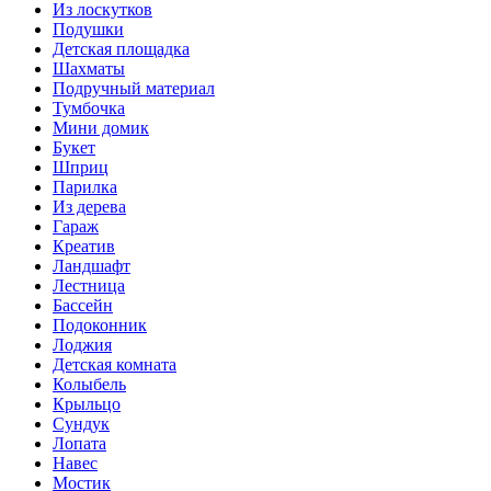
Из лоскутков
Подушки
Детская площадка
Шахматы
Подручный материал
Тумбочка
Мини домик
Букет
Шприц
Парилка
Из дерева
Гараж
Креатив
Ландшафт
Лестница
Бассейн
Подоконник
Лоджия
Детская комната
Колыбель
Крыльцо
Сундук
Лопата
Навес
Мостик