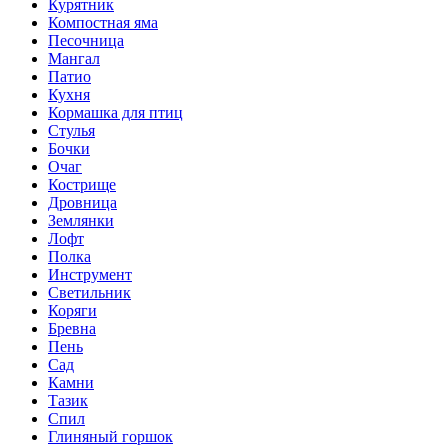
Курятник
Компостная яма
Песочница
Мангал
Патио
Кухня
Кормашка для птиц
Стулья
Бочки
Очаг
Кострище
Дровница
Землянки
Лофт
Полка
Инструмент
Светильник
Коряги
Бревна
Пень
Сад
Камни
Тазик
Спил
Глиняный горшок