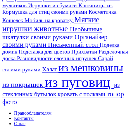
Игрушки из бумаги
Ключницы из
мультиков
Кормушка для птиц своими руками
Косметичка
Мягкие
Кошелек
Мобиль на кроватку
игрушки животные
Необычные
шкатулки своими руками
Органайзер
своими руками
Письменный стол
Поделка
домик
Подставка для цветов
Прихватки
Разделочная
Сарай
доска
Разновидности ёлочных игрушек
из мешковины
Халат
своими руками
из пуговиц
из покрышек
из
топор
стеклянных бутылок
кровать с полками
фото
Правообладателям
Контакты
О нас