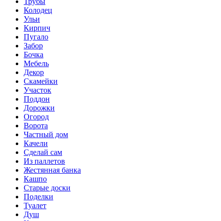
Трубы
Колодец
Ульи
Кирпич
Пугало
Забор
Бочка
Мебель
Декор
Скамейки
Участок
Поддон
Дорожки
Огород
Ворота
Частный дом
Качели
Сделай сам
Из паллетов
Жестянная банка
Кашпо
Старые доски
Поделки
Туалет
Душ