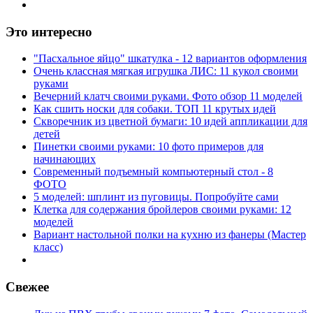
Это интересно
"Пасхальное яйцо" шкатулка - 12 вариантов оформления
Очень классная мягкая игрушка ЛИС: 11 кукол своими
руками
Вечерний клатч своими руками. Фото обзор 11 моделей
Как сшить носки для собаки. ТОП 11 крутых идей
Скворечник из цветной бумаги: 10 идей аппликации для
детей
Пинетки своими руками: 10 фото примеров для
начинающих
Современный подъемный компьютерный стол - 8
ФОТО
5 моделей: шплинт из пуговицы. Попробуйте сами
Клетка для содержания бройлеров своими руками: 12
моделей
Вариант настольной полки на кухню из фанеры (Мастер
класс)
Свежее