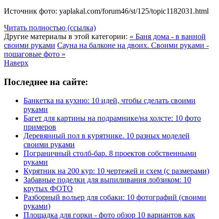
Источник фото: yaplakal.com/forum46/st/125/topic1182031.html
Читать полностью (ссылка)
Другие материалы в этой категории:
« Баня дома - в ванной
своими руками
Сауна на балконе на двоих. Своими руками -
пошаговые фото »
Наверх
Последнее на сайте:
Банкетка на кухню: 10 идей, чтобы сделать своими
руками
Багет для картины на подрамнике/на холсте: 10 фото
примеров
Деревянный пол в курятнике. 10 разных моделей
своими руками
Пограничный столб-бар. 8 проектов собственными
руками
Курятник на 200 кур: 10 чертежей и схем (с размерами)
Забавные поделки для выпиливания лобзиком: 10
крутых ФОТО
Разборный вольер для собаки: 10 фотографий (своими
руками)
Площадка для горки - фото обзор 10 вариантов как