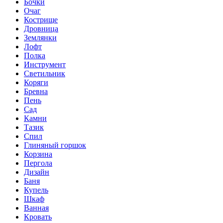
Бочки
Очаг
Кострище
Дровница
Землянки
Лофт
Полка
Инструмент
Светильник
Коряги
Бревна
Пень
Сад
Камни
Тазик
Спил
Глиняный горшок
Корзина
Пергола
Дизайн
Баня
Купель
Шкаф
Ванная
Кровать