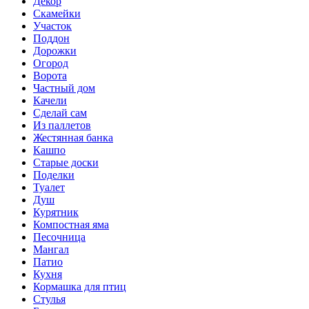
Декор
Скамейки
Участок
Поддон
Дорожки
Огород
Ворота
Частный дом
Качели
Сделай сам
Из паллетов
Жестянная банка
Кашпо
Старые доски
Поделки
Туалет
Душ
Курятник
Компостная яма
Песочница
Мангал
Патио
Кухня
Кормашка для птиц
Стулья