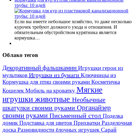
трубы: 10 идей
Если вы имеете небольшое хозяйство, то даже несколько
курочек требуют должного ухода и отношения. И
обязательным обустройством курятника является
кормушка…
Облако тегов
Декоративный фальшкамин
Игрушки герои из
Игрушки из бумаги
Ключницы из
мультиков
Кормушка для птиц своими руками
Косметичка
Мягкие
Кошелек
Мобиль на кроватку
игрушки животные
Необычные
шкатулки своими руками
Органайзер
своими руками
Письменный стол
Поделка
домик
Подставка для цветов
Прихватки
Разделочная
Сарай
доска
Разновидности ёлочных игрушек