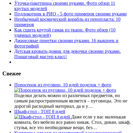
Уточка-пакетница своими руками. Фото обзор 11
крутых моделей
Подлокотник в РИО - 5 фото примеров своими руками
Необычный космический корабль из пенопласта: 10
примеров
Как сшить крутой гамак из ткани. Фото обзор (10
удачных моделей)
Джинсовые пинетки своими руками. 16 выкроек и
фотографий
Детская кровать-домик для девочки своими руками.
Пошаговый мастер класс❕
Свежее
Поросенок из пуговиц. 10 идей поделок + фото
Поделки делать можно из различных предметов, но
самым распространенным является – пуговицы. Это не
дорогой расходный материал, да и у…
Шкаф-стол - ТОП 8 идей
Даже если у вас маленькая
комната, без мебели все равно никак. Стол, диван, шкаф,
стулья, все это необходимые вещи, без…
Кормушка для кур из пластиковой канализационной