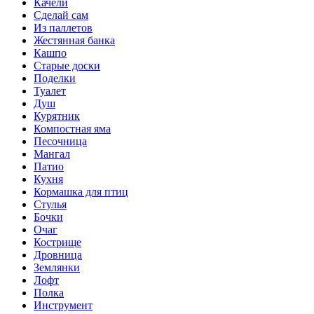
Качели
Сделай сам
Из паллетов
Жестянная банка
Кашпо
Старые доски
Поделки
Туалет
Душ
Курятник
Компостная яма
Песочница
Мангал
Патио
Кухня
Кормашка для птиц
Стулья
Бочки
Очаг
Кострище
Дровница
Землянки
Лофт
Полка
Инструмент