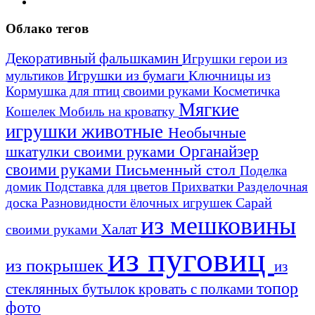
Облако тегов
Декоративный фальшкамин
Игрушки герои из
Игрушки из бумаги
Ключницы из
мультиков
Кормушка для птиц своими руками
Косметичка
Мягкие
Кошелек
Мобиль на кроватку
игрушки животные
Необычные
шкатулки своими руками
Органайзер
своими руками
Письменный стол
Поделка
домик
Подставка для цветов
Прихватки
Разделочная
Сарай
доска
Разновидности ёлочных игрушек
из мешковины
Халат
своими руками
из пуговиц
из покрышек
из
топор
стеклянных бутылок
кровать с полками
фото