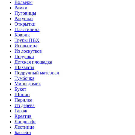
Вольеры
Рамки
Пуговицы
Ракушки
Открытки
Пластилина
Коврик
Трубы ПВХ
Игольница
Из лоскутков
Подушки
Детская площадка
Шахматы
Подручный материал
Тумбочка
Мини домик
Букет
Шприц
Парилка
Из дерева
Гараж
Креатив
Ландшафт
Лестница
Бассейн