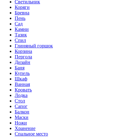
Светильник
Коряги
Бревна
Пень
Сад
Камни
Тазик
Спил
Глиняный горшок
Корзина
Пергола
Дизайн
Баня
Купель
Шкаф
Ванная
Кровать
Лодка
Стол
Сапог
Балкон
Маски
Ножи
Хранение
Спальное место