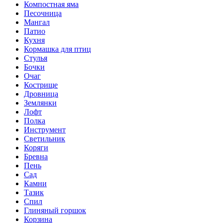
Компостная яма
Песочница
Мангал
Патио
Кухня
Кормашка для птиц
Стулья
Бочки
Очаг
Кострище
Дровница
Землянки
Лофт
Полка
Инструмент
Светильник
Коряги
Бревна
Пень
Сад
Камни
Тазик
Спил
Глиняный горшок
Корзина