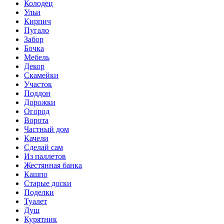
Колодец
Ульи
Кирпич
Пугало
Забор
Бочка
Мебель
Декор
Скамейки
Участок
Поддон
Дорожки
Огород
Ворота
Частный дом
Качели
Сделай сам
Из паллетов
Жестянная банка
Кашпо
Старые доски
Поделки
Туалет
Душ
Курятник