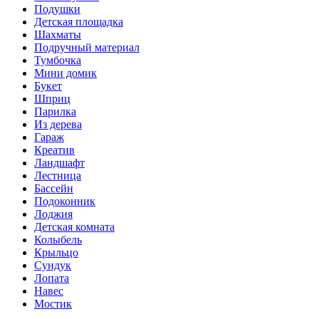
Подушки
Детская площадка
Шахматы
Подручный материал
Тумбочка
Мини домик
Букет
Шприц
Парилка
Из дерева
Гараж
Креатив
Ландшафт
Лестница
Бассейн
Подоконник
Лоджия
Детская комната
Колыбель
Крыльцо
Сундук
Лопата
Навес
Мостик