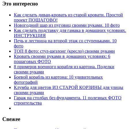
Это интересно
Как сделать диван-кровать из старой кровати. Простой
проект ПОШАГОВО!
Новогодний шар из пуговиц своими руками. 10 фото
Как сделать подставку для гамака в домашних условиях.
ИНСТРУКЦИЯ
Печь и лестница на второй этаж со ступеньками. 10
фото
ТОП 8 фото: стул-шезлонг (кресло) своими руками
Кровать своими руками в домашних условиях: 6
пошаговых ФОТО
8 примеров военного корабля из картона. Поделки
своими руками
Боевой корабль из картона: 10 удивительных
фотографий
Клумба для цветов ИЗ СТАРОЙ КОРЗИНЫ для улицы
своими руками
Гараж на столбах без фундамента. 11 полезных ФОТО
строительства
Свежее