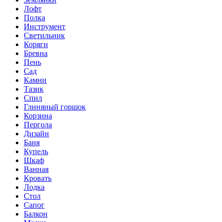
Лофт
Полка
Инструмент
Светильник
Коряги
Бревна
Пень
Сад
Камни
Тазик
Спил
Глиняный горшок
Корзина
Пергола
Дизайн
Баня
Купель
Шкаф
Ванная
Кровать
Лодка
Стол
Сапог
Балкон