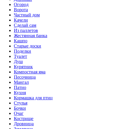
Огород
Ворота
Частный дом
Качели
Сделай сам
Из паллетов
Жестянная банка
Кашпо
Старые доски
Поделки
Туалет
Душ
Курятник
Компостная яма
Песочница
Мангал
Патио
Кухня
Кормашка для птиц
Стулья
Бочки
Очаг
Кострище
Дровница
Землянки