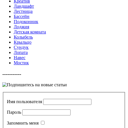
Креатив
Ландшафт
Лестница
Бассейн
Подоконник
Лоджия
Детская комната
Колыбель
Крыльцо
Сундук
Лопата
Навес
Мостик
-----------
Имя пользователя
Пароль
Запомнить меня