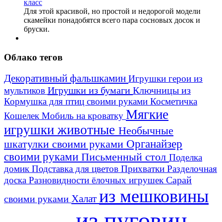
Для этой красивой, но простой и недорогой модели
скамейки понадобятся всего пара сосновых досок и
бруски.
Облако тегов
Декоративный фальшкамин
Игрушки герои из
Игрушки из бумаги
Ключницы из
мультиков
Кормушка для птиц своими руками
Косметичка
Мягкие
Кошелек
Мобиль на кроватку
игрушки животные
Необычные
шкатулки своими руками
Органайзер
своими руками
Письменный стол
Поделка
домик
Подставка для цветов
Прихватки
Разделочная
Сарай
доска
Разновидности ёлочных игрушек
из мешковины
Халат
своими руками
из пуговиц