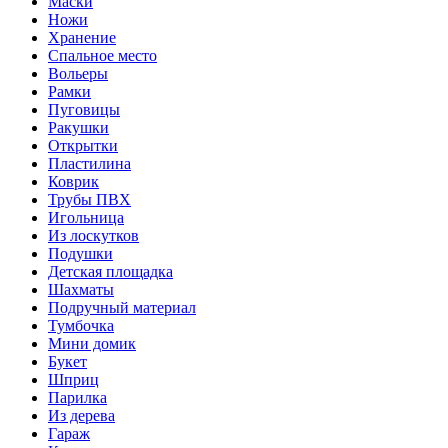
Маски
Ножи
Хранение
Спальное место
Вольеры
Рамки
Пуговицы
Ракушки
Открытки
Пластилина
Коврик
Трубы ПВХ
Игольница
Из лоскутков
Подушки
Детская площадка
Шахматы
Подручный материал
Тумбочка
Мини домик
Букет
Шприц
Парилка
Из дерева
Гараж