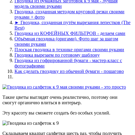
Гвоздика из бумажных заготовок к 9 мая - лучшая
модель своими руками
Гвоздика, созданная методом круговой резки своими
руками + фото
► Гвоздика, созданная путём вырезания лепестков (The
Best)
Гвоздика из КОФЕЙНЫХ ФИЛЬТРОВ - делаем сами
Объёмная гвоздика (оригами). Фото шаг за шагом
своими руками
Плоская гвоздика в технике оригами своими руками
Гвоздика вырезаем по готовому шаблону
Гвоздика из гофрированной бумаги - мастер-класс с
фотографиями
Как сделать гвоздику из обычной бумаги - пошагово
Такие цветы выглядят очень реалистично, поэтому они
смогут органично влиться в интерьер.
Эту красоту вы сможете создать без особых усилий.
Складываем квадрат салфетки шесть раз, чтобы получить