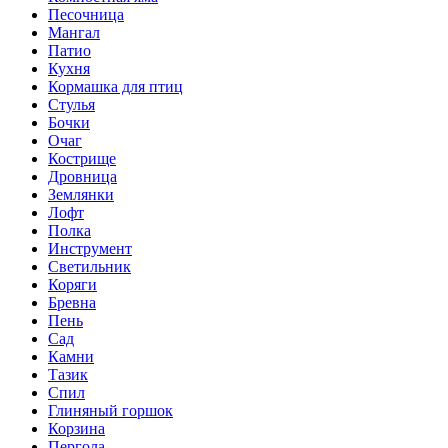
Песочница
Мангал
Патио
Кухня
Кормашка для птиц
Стулья
Бочки
Очаг
Кострище
Дровница
Землянки
Лофт
Полка
Инструмент
Светильник
Коряги
Бревна
Пень
Сад
Камни
Тазик
Спил
Глиняный горшок
Корзина
Пергола