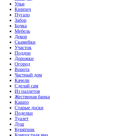
Ульи
Кирпич
Пугало
Забор
Бочка
Мебель
Декор
Скамейки
Участок
Поддон
Дорожки
Огород
Ворота
Частный дом
Качели
Сделай сам
Из паллетов
Жестянная банка
Кашпо
Старые доски
Поделки
Туалет
Душ
Курятник
Компостная яма