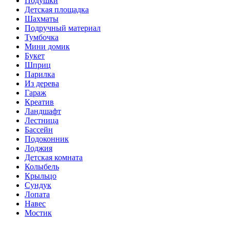
Подушки
Детская площадка
Шахматы
Подручный материал
Тумбочка
Мини домик
Букет
Шприц
Парилка
Из дерева
Гараж
Креатив
Ландшафт
Лестница
Бассейн
Подоконник
Лоджия
Детская комната
Колыбель
Крыльцо
Сундук
Лопата
Навес
Мостик