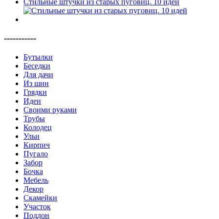
Стильные штучки из старых пуговиц. 10 идей
-----------
Бутылки
Беседки
Для дачи
Из шин
Грядки
Идеи
Своими руками
Трубы
Колодец
Ульи
Кирпич
Пугало
Забор
Бочка
Мебель
Декор
Скамейки
Участок
Поддон