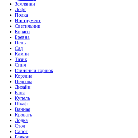
Землянки
Лофт
Полка
Инструмент
Светильник
Коряги
Бревна
Пень
Сад
Камни
Тазик
Спил
Глиняный горшок
Корзина
Пергола
Дизайн
Баня
Купель
Шкаф
Ванная
Кровать
Лодка
Стол
Сапог
Балкон