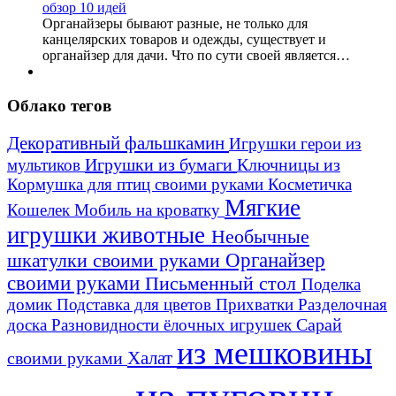
Органайзеры бывают разные, не только для
канцелярских товаров и одежды, существует и
органайзер для дачи. Что по сути своей является…
Облако тегов
Декоративный фальшкамин
Игрушки герои из
Игрушки из бумаги
Ключницы из
мультиков
Кормушка для птиц своими руками
Косметичка
Мягкие
Кошелек
Мобиль на кроватку
игрушки животные
Необычные
шкатулки своими руками
Органайзер
своими руками
Письменный стол
Поделка
домик
Подставка для цветов
Прихватки
Разделочная
Сарай
доска
Разновидности ёлочных игрушек
из мешковины
Халат
своими руками