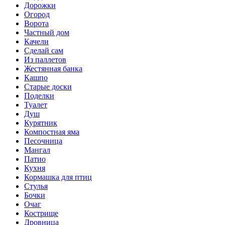
Дорожки
Огород
Ворота
Частный дом
Качели
Сделай сам
Из паллетов
Жестянная банка
Кашпо
Старые доски
Поделки
Туалет
Душ
Курятник
Компостная яма
Песочница
Мангал
Патио
Кухня
Кормашка для птиц
Стулья
Бочки
Очаг
Кострище
Дровница