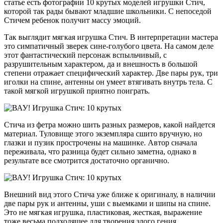
статье есть фотографии 10 крутых моделей игрушки Стич,
которой так рады бывают младшие школьники. С непоседой
Стичем ребенок получит массу эмоций.
Так выглядит мягкая игрушка Стич. В интерпретации мастера
это симпатичный зверек сине-голубого цвета. На самом деле
этот фантастический персонаж вспыльчивый, с
разрушительным характером, да и внешность в большой
степени отражает специфический характер. Две пары рук, три
иголки на спине, антенны он умеет втягивать внутрь тела. С
такой мягкой игрушкой приятно поиграть.
Стича из фетра можно шить разных размеров, какой найдется
материал. Туловище этого экземпляра сшито вручную, но
глазки и пузик прострочены на машинке. Автор сначала
переживала, что разница будет сильно заметна, однако в
результате все смотрится достаточно органично.
Внешний вид этого Стича уже ближе к оригиналу, в наличии
две пары рук и антенны, уши с выемками и шипы на спине.
Это не мягкая игрушка, пластиковая, жесткая, выражение
тоже весьма подходящее для творения злого гения.