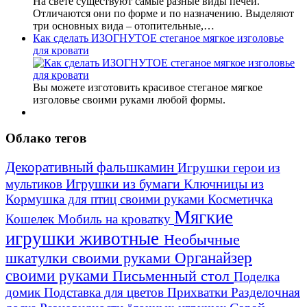
На свете существуют самые разные виды печей.
Отличаются они по форме и по назначению. Выделяют
три основных вида – отопительные,…
Как сделать ИЗОГНУТОЕ стеганое мягкое изголовье
для кровати
Вы можете изготовить красивое стеганое мягкое
изголовье своими руками любой формы.
Облако тегов
Декоративный фальшкамин
Игрушки герои из
Игрушки из бумаги
Ключницы из
мультиков
Кормушка для птиц своими руками
Косметичка
Мягкие
Кошелек
Мобиль на кроватку
игрушки животные
Необычные
шкатулки своими руками
Органайзер
своими руками
Письменный стол
Поделка
домик
Подставка для цветов
Прихватки
Разделочная