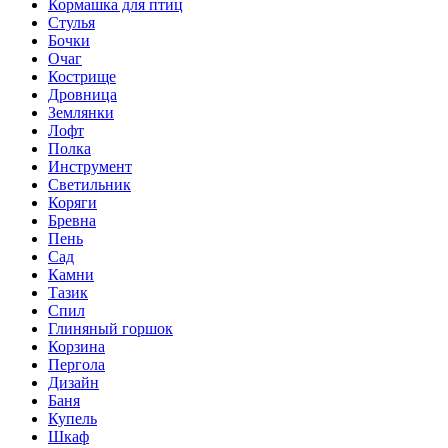
Кормашка для птиц
Стулья
Бочки
Очаг
Кострище
Дровница
Землянки
Лофт
Полка
Инструмент
Светильник
Коряги
Бревна
Пень
Сад
Камни
Тазик
Спил
Глиняный горшок
Корзина
Пергола
Дизайн
Баня
Купель
Шкаф