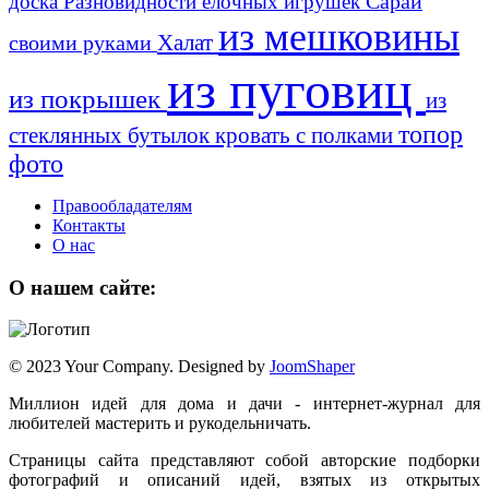
Сарай
доска
Разновидности ёлочных игрушек
из мешковины
Халат
своими руками
из пуговиц
из покрышек
из
топор
стеклянных бутылок
кровать с полками
фото
Правообладателям
Контакты
О нас
О нашем сайте:
© 2023 Your Company. Designed by
JoomShaper
Миллион идей для дома и дачи - интернет-журнал для
любителей мастерить и рукодельничать.
Страницы сайта представляют собой авторские подборки
фотографий и описаний идей, взятых из открытых