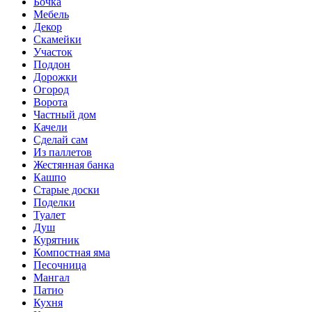
Бочка
Мебель
Декор
Скамейки
Участок
Поддон
Дорожки
Огород
Ворота
Частный дом
Качели
Сделай сам
Из паллетов
Жестянная банка
Кашпо
Старые доски
Поделки
Туалет
Душ
Курятник
Компостная яма
Песочница
Мангал
Патио
Кухня