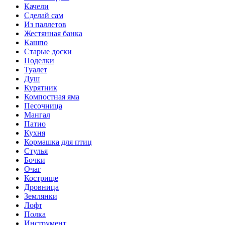
Качели
Сделай сам
Из паллетов
Жестянная банка
Кашпо
Старые доски
Поделки
Туалет
Душ
Курятник
Компостная яма
Песочница
Мангал
Патио
Кухня
Кормашка для птиц
Стулья
Бочки
Очаг
Кострище
Дровница
Землянки
Лофт
Полка
Инструмент