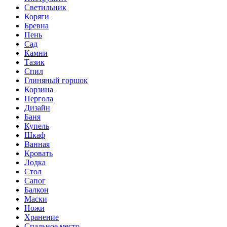
Светильник
Коряги
Бревна
Пень
Сад
Камни
Тазик
Спил
Глиняный горшок
Корзина
Пергола
Дизайн
Баня
Купель
Шкаф
Ванная
Кровать
Лодка
Стол
Сапог
Балкон
Маски
Ножи
Хранение
Спальное место