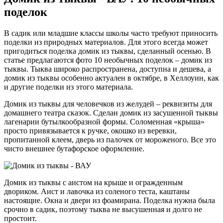
поделок
В садик или младшие классы школы часто требуют приносить
поделки из природных материалов. Для этого всегда может
пригодиться поделка домик из тыквы, сделанный осенью. В
статье предлагаются фото 10 необычных поделок – домик из
тыквы. Тыква широко распространена, доступна и дешева, а
домик из тыквы особенно актуален в октябре, в Хеллоуин, как
и другие поделки из этого материала.
Домик из тыквы для человечков из желудей – реквизиты для
домашнего театра сказок. Сделан домик из засушенной тыквы
лагенарии бутылкообразной формы. Соломенная «крыша»
просто привязывается к ручке, окошко из веревки,
пропитанной клеем, дверь из палочек от мороженого. Все это
чисто внешнее бутафорское оформление.
Домик из тыквы с аистом на крыше и огражденным
двориком. Аист и лавочка из соленого теста, каштаны
настоящие. Окна и двери из фоамирана. Поделка нужна была
срочно в садик, поэтому тыква не высушенная и долго не
простоит.