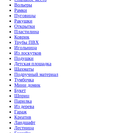
Вольеры
Рамки
Пуговицы
Ракушки
Открытки
Пластилина
Коврик
Трубы ПВХ
Игольница
Из лоскутков
Подушки
Детская площадка
Шахматы
Подручный материал
Тумбочка
Мини домик
Букет
Шприц
Парилка
Из дерева
Гараж
Креатив
Ландшафт
Лестница