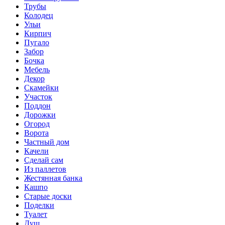
Трубы
Колодец
Ульи
Кирпич
Пугало
Забор
Бочка
Мебель
Декор
Скамейки
Участок
Поддон
Дорожки
Огород
Ворота
Частный дом
Качели
Сделай сам
Из паллетов
Жестянная банка
Кашпо
Старые доски
Поделки
Туалет
Душ