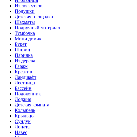
Игольница
Из лоскутков
Подушки
Детская площадка
Шахматы
Подручный материал
Тумбочка
Мини домик
Букет
Шприц
Парилка
Из дерева
Гараж
Креатив
Ландшафт
Лестница
Бассейн
Подоконник
Лоджия
Детская комната
Колыбель
Крыльцо
Сундук
Лопата
Навес