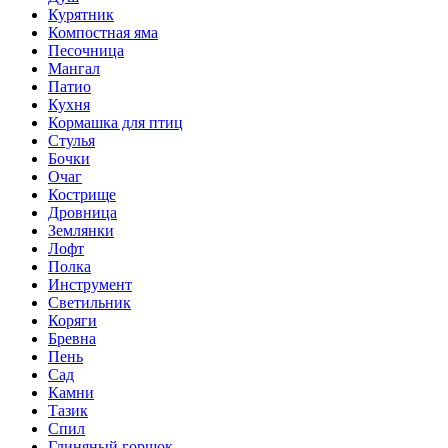
Курятник
Компостная яма
Песочница
Мангал
Патио
Кухня
Кормашка для птиц
Стулья
Бочки
Очаг
Кострище
Дровница
Землянки
Лофт
Полка
Инструмент
Светильник
Коряги
Бревна
Пень
Сад
Камни
Тазик
Спил
Глиняный горшок