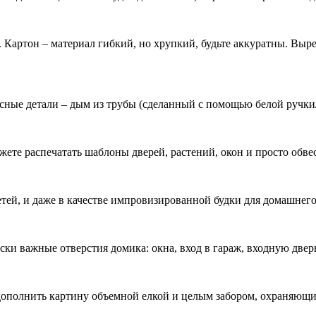
Картон – материал гибкий, но хрупкий, будьте аккуратны. Выр
есные детали – дым из трубы (сделанный с помощью белой ручки
жете распечатать шаблоны дверей, растений, окон и просто обве
етей, и даже в качестве импровизированной будки для домашнег
ски важные отверстия домика: окна, вход в гараж, входную двер
 дополнить картину объемной елкой и целым забором, охраняющ