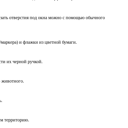
езать отверстия под окна можно с помощью обычного
/маркера) и флажки из цветной бумаги.
сти их черной ручкой.
о животного.
ь.
им территорию.