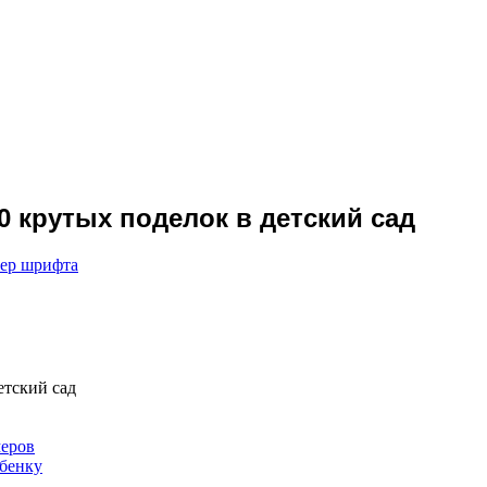
 крутых поделок в детский сад
мер шрифта
етский сад
меров
ебенку