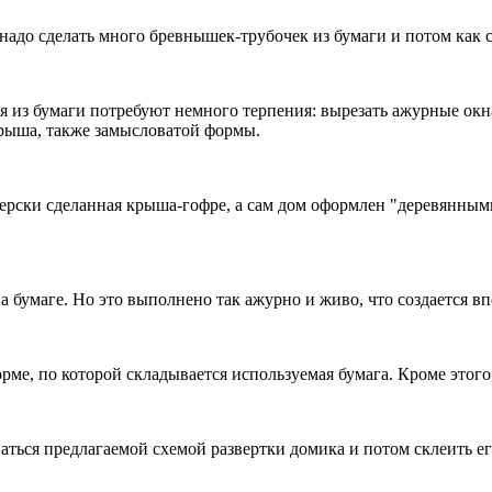
о надо сделать много бревнышек-трубочек из бумаги и потом как
я из бумаги потребуют немного терпения: вырезать ажурные окн
крыша, также замысловатой формы.
терски сделанная крыша-гофре, а сам дом оформлен "деревянным
а бумаге. Но это выполнено так ажурно и живо, что создается в
е, по которой складывается используемая бумага. Кроме этого,
аться предлагаемой схемой развертки домика и потом склеить е