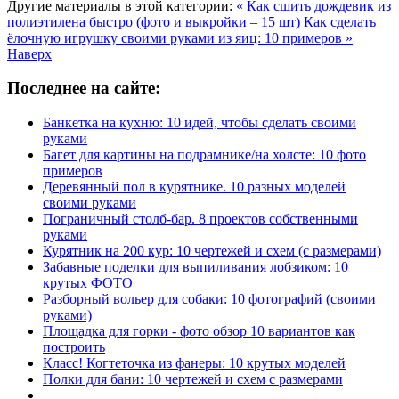
Другие материалы в этой категории:
« Как сшить дождевик из
полиэтилена быстро (фото и выкройки – 15 шт)
Как сделать
ёлочную игрушку своими руками из яиц: 10 примеров »
Наверх
Последнее на сайте:
Банкетка на кухню: 10 идей, чтобы сделать своими
руками
Багет для картины на подрамнике/на холсте: 10 фото
примеров
Деревянный пол в курятнике. 10 разных моделей
своими руками
Пограничный столб-бар. 8 проектов собственными
руками
Курятник на 200 кур: 10 чертежей и схем (с размерами)
Забавные поделки для выпиливания лобзиком: 10
крутых ФОТО
Разборный вольер для собаки: 10 фотографий (своими
руками)
Площадка для горки - фото обзор 10 вариантов как
построить
Класс! Когтеточка из фанеры: 10 крутых моделей
Полки для бани: 10 чертежей и схем с размерами