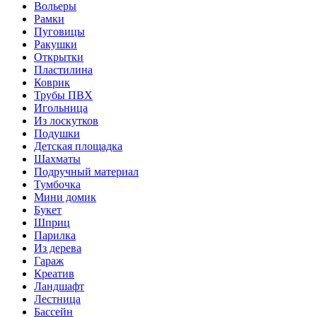
Вольеры
Рамки
Пуговицы
Ракушки
Открытки
Пластилина
Коврик
Трубы ПВХ
Игольница
Из лоскутков
Подушки
Детская площадка
Шахматы
Подручный материал
Тумбочка
Мини домик
Букет
Шприц
Парилка
Из дерева
Гараж
Креатив
Ландшафт
Лестница
Бассейн