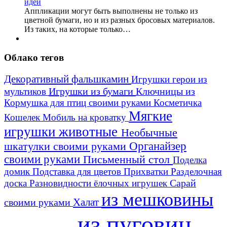
Аппликации могут быть выполнены не только из
цветной бумаги, но и из разных бросовых материалов.
Из таких, на которые только…
Облако тегов
Декоративный фальшкамин
Игрушки герои из
Игрушки из бумаги
Ключницы из
мультиков
Кормушка для птиц своими руками
Косметичка
Мягкие
Кошелек
Мобиль на кроватку
игрушки животные
Необычные
шкатулки своими руками
Органайзер
своими руками
Письменный стол
Поделка
домик
Подставка для цветов
Прихватки
Разделочная
Сарай
доска
Разновидности ёлочных игрушек
из мешковины
Халат
своими руками
из пуговиц