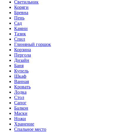
Светильник
Коряги
Бревна
Пень
Сад
Камни
Тазик
Спил
Глиняный горшок
Корзина
Пергола
Дизайн
Баня
Купель
Шкаф
Ванная
Кровать
Лодка
Стол
Сапог
Балкон
Маски
Ножи
Хранение
Спальное место