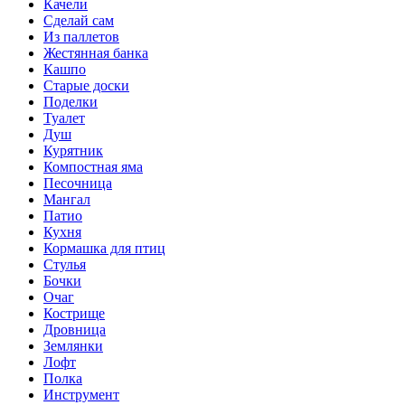
Качели
Сделай сам
Из паллетов
Жестянная банка
Кашпо
Старые доски
Поделки
Туалет
Душ
Курятник
Компостная яма
Песочница
Мангал
Патио
Кухня
Кормашка для птиц
Стулья
Бочки
Очаг
Кострище
Дровница
Землянки
Лофт
Полка
Инструмент