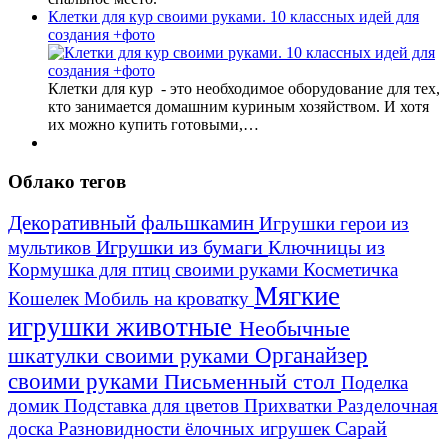
Клетки для кур своими руками. 10 классных идей для
создания +фото
Клетки для кур - это необходимое оборудование для тех,
кто занимается домашним куриным хозяйством. И хотя
их можно купить готовыми,…
Облако тегов
Декоративный фальшкамин
Игрушки герои из
Игрушки из бумаги
Ключницы из
мультиков
Кормушка для птиц своими руками
Косметичка
Мягкие
Кошелек
Мобиль на кроватку
игрушки животные
Необычные
шкатулки своими руками
Органайзер
своими руками
Письменный стол
Поделка
домик
Подставка для цветов
Прихватки
Разделочная
Сарай
доска
Разновидности ёлочных игрушек