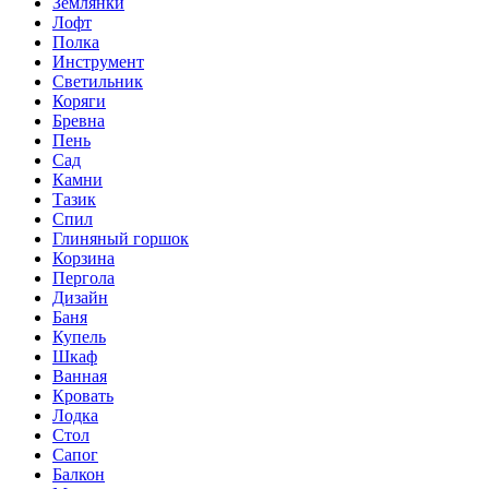
Землянки
Лофт
Полка
Инструмент
Светильник
Коряги
Бревна
Пень
Сад
Камни
Тазик
Спил
Глиняный горшок
Корзина
Пергола
Дизайн
Баня
Купель
Шкаф
Ванная
Кровать
Лодка
Стол
Сапог
Балкон