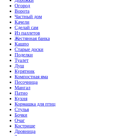
Дорожки
Огород
Ворота
Частный дом
Качели
Сделай сам
Из паллетов
Жестянная банка
Кашпо
Старые доски
Поделки
Туалет
Душ
Курятник
Компостная яма
Песочница
Мангал
Патио
Кухня
Кормашка для птиц
Стулья
Бочки
Очаг
Кострище
Дровница