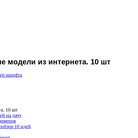
е модели из интернета. 10 шт
мер шрифта
а. 10 шт
ей на дачу
примеров
ообзор 10 идей
и
вения