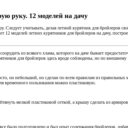
ую руку. 12 моделей на дачу
жару. Следует учитывать, делая летний курятник для бройлеров с
ает 12 моделей летних курятников для бройлеров на дачу, постр
оорудить из всякого хлама, которого на даче бывает предостато
ятников для бройлеров здесь вроде соблюдены, но по внешнему ви
сто, он небольшой, но сделан по всем правилам из правильных 
для временного пользования можно пластиковую.
 обтянуть мелкой пластиковой сеткой, а крышу сделать из арм
 все было подготовлено и был опыт содержания бройлеров, доба