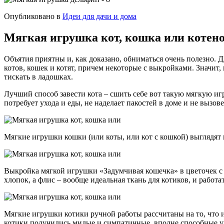
Опубликовано в
Идеи для дачи и дома
Мягкая игрушка кот, кошка или котено
Объятия приятны и, как доказано, обниматься очень полезно. 
котов, кошек и котят, причем некоторые с выкройками. Значит
тискать в ладошках.
Лучший способ завести кота – сшить себе вот такую мягкую иг
потребует ухода и еды, не наделает пакостей в доме и не вызове
Мягкие игрушки кошки (или коты, или кот с кошкой) выглядя
Выкройка мягкой игрушки «Задумчивая кошечка» в цветочек с 
хлопок, а флис – вообще идеальная ткань для котиков, и работа
Мягкие игрушки котики ручной работы рассчитаны на то, что им
котики получились милые и симпатичные, вполне способные у