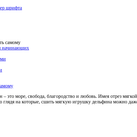
мер шрифта
ать самому
ля начинающих
ами
и
н – это море, свобода, благородство и любовь. Имея отрез мягк
то глядя на которые, сшить мягкую игрушку дельфина можно да