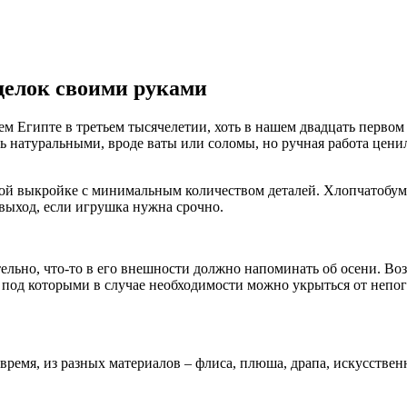
делок своими руками
нем Египте в третьем тысячелетии, хоть в нашем двадцать пер
ь натуральными, вроде ваты или соломы, но ручная работа ценил
той выкройке с минимальным количеством деталей. Хлопчатобума
выход, если игрушка нужна срочно.
ельно, что-то в его внешности должно напоминать об осени. Во
, под которыми в случае необходимости можно укрыться от непог
время, из разных материалов – флиса, плюша, драпа, искусствен