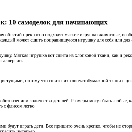
к: 10 самоделок для начинающих
Для объятий прекрасно подходят мягкие игрушки животные, особе
, каждый может сшить понравившуюся игрушку для себя или для с
рушку. Мягкая игрушка кот сшита из хлопковой ткани, как и рек
т аллергии.
т цветущими, потому что сшиты из хлопчатобумажной ткани с ц
обозначением количества деталей. Размеры могут быть любые, к
ть с флисом легко.
и будут играть дети. Все пришито очень крепко, чтобы не оторв
красить интерьер.