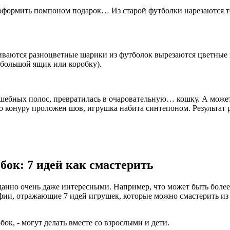
и оформить помпоном подарок… Из старой футболки нарезаются 
ливаются разноцветные шарики из футболок вырезаются цветные
ебольшой ящик или коробку).
волшебных полос, превратилась в очаровательную… кошку. А мож
 конуру проложен шов, игрушка набита синтепоном. Результат ра
ок: 7 идей как смастерить
нно очень даже интересными. Например, что может быть более
фии, отражающие 7 идей игрушек, которые можно смастерить из
к, - могут делать вместе со взрослыми и дети.