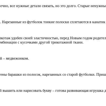
чно, все нужные детали связать, но это долго. Старые ненужные
Нарезанные из футболок тонкие полоски сплетаются в канатик 
котаж удобен своей эластичностью, перед Новым годом родителя
комбинации с кусочками другой трикотажной ткани.
ой – медвежонком.
ны барашки из полосок, нарезанных со старой футболки. Прише
 вышить или нарисовать букву – готова развивающая игрушка д