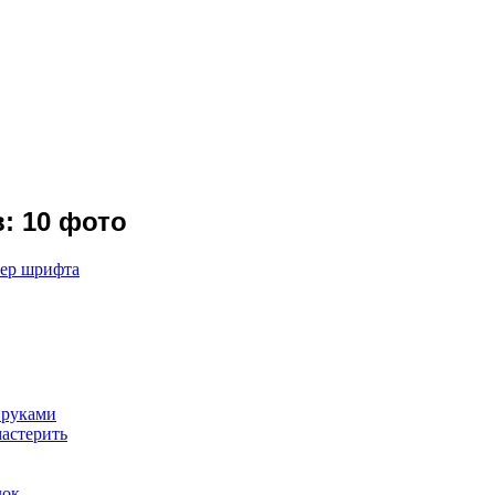
: 10 фото
мер шрифта
 руками
мастерить
лок