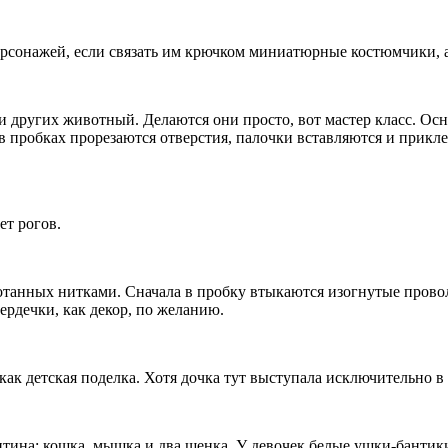
сонажей, если связать им крючком миниатюрные костюмчики, а 
ли других животный. Делаются они просто, вот мастер класс. Ос
в пробках прорезаются отверстия, палочки вставляются и прикл
ет рогов.
танных нитками. Сначала в пробку втыкаются изогнутые проволо
ердечки, как декор, по желанию.
ак детская поделка. Хотя дочка тут выступала исключительно в
ина: кошка, мышка и два щенка. У девочек белые ушки-бантики.