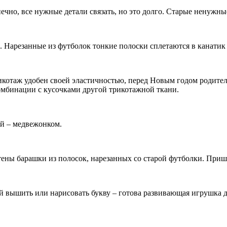
чно, все нужные детали связать, но это долго. Старые ненужные
Нарезанные из футболок тонкие полоски сплетаются в канатик 
котаж удобен своей эластичностью, перед Новым годом родителя
комбинации с кусочками другой трикотажной ткани.
ой – медвежонком.
ны барашки из полосок, нарезанных со старой футболки. Прише
 вышить или нарисовать букву – готова развивающая игрушка д