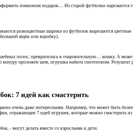
и оформить помпоном подарок… Из старой футболки нарезаются 
ливаются разноцветные шарики из футболок вырезаются цветные
ебольшой ящик или коробку).
волшебных полос, превратилась в очаровательную… кошку. А мож
 конуру проложен шов, игрушка набита синтепоном. Результат ра
ок: 7 идей как смастерить
нно очень даже интересными. Например, что может быть более
фии, отражающие 7 идей игрушек, которые можно смастерить из
к, - могут делать вместе со взрослыми и дети.