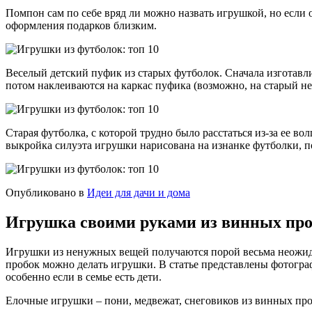
Помпон сам по себе вряд ли можно назвать игрушкой, но есл
оформления подарков близким.
Веселый детский пуфик из старых футболок. Сначала изготав
потом наклеиваются на каркас пуфика (возможно, на старый н
Старая футболка, с которой трудно было расстаться из-за ее 
выкройка силуэта игрушки нарисована на изнанке футболки, по
Опубликовано в
Идеи для дачи и дома
Игрушка своими руками из винных проб
Игрушки из ненужных вещей получаются порой весьма неожида
пробок можно делать игрушки. В статье представлены фотогра
особенно если в семье есть дети.
Елочные игрушки – пони, медвежат, снеговиков из винных пробо