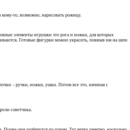
кому-то, возможно, нарисовать рожицу.
новные элементы игрушки это рога и ножки, для которых
еиваются. Готовые фигурки можно украсить, повязав им на шею
чки – ручки, ножки, ушки. Потом все это, начиная с
 роли советчика.
 Позже они разберутся по парам. Тут четко заметно, насколько