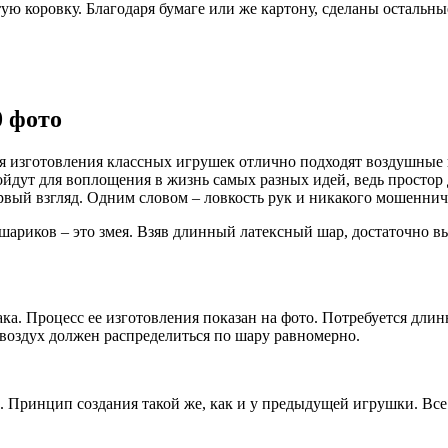
ую коровку. Благодаря бумаге или же картону, сделаны остальн
0 фото
 изготовления классных игрушек отлично подходят воздушные ш
йдут для воплощения в жизнь самых разных идей, ведь простор 
рвый взгляд. Одним словом – ловкость рук и никакого мошеннич
шариков – это змея. Взяв длинный латексный шар, достаточно в
а. Процесс ее изготовления показан на фото. Потребуется длин
 воздух должен распределиться по шару равномерно.
ринцип создания такой же, как и у предыдущей игрушки. Все п