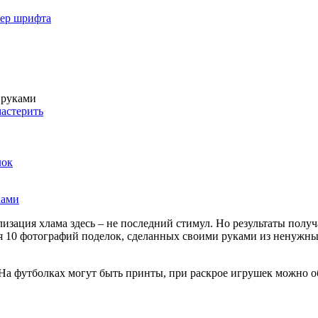
мер шрифта
 руками
мастерить
лок
изация хлама здесь – не последний стимул. Но результаты пол
ся 10 фотографий поделок, сделанных своими руками из ненужны
На футболках могут быть принты, при раскрое игрушек можно об