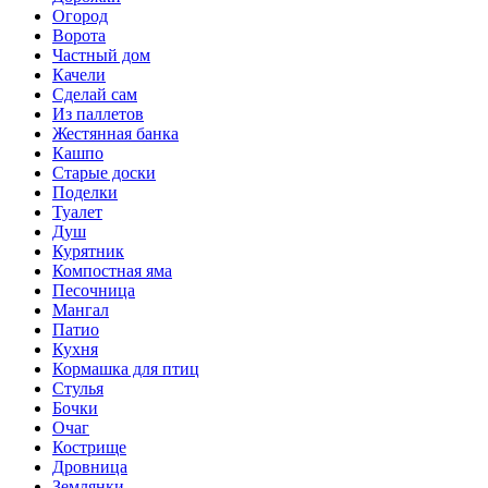
Огород
Ворота
Частный дом
Качели
Сделай сам
Из паллетов
Жестянная банка
Кашпо
Старые доски
Поделки
Туалет
Душ
Курятник
Компостная яма
Песочница
Мангал
Патио
Кухня
Кормашка для птиц
Стулья
Бочки
Очаг
Кострище
Дровница
Землянки