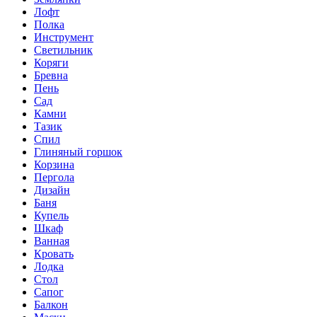
Лофт
Полка
Инструмент
Светильник
Коряги
Бревна
Пень
Сад
Камни
Тазик
Спил
Глиняный горшок
Корзина
Пергола
Дизайн
Баня
Купель
Шкаф
Ванная
Кровать
Лодка
Стол
Сапог
Балкон