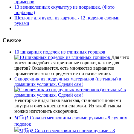
примеров
13 великолепных скульптур из покрышек. (Фото
подборка)
Шезлонг для кукол из картона - 12 поделок своими
руками
Свежее
10 шикарных поделок из глиняных горшков
Для чего
могут понадобиться цветочные горшки, как не для
цветов? Оказывается, есть множество вариантов
применения этого предмета не по назначению.
Скворечник из подручных материалов (из тыквы) в
домашних условиях. Сделай сам!
Некоторые виды тыкв высыхая, становятся полыми
внутри и очень крепкими снаружи. Из такой тыквы
можно изготовить скворечник.
٩(͡๏̯͡๏)۶ Сова из мешковины своими руками - 8 лучших
поделок