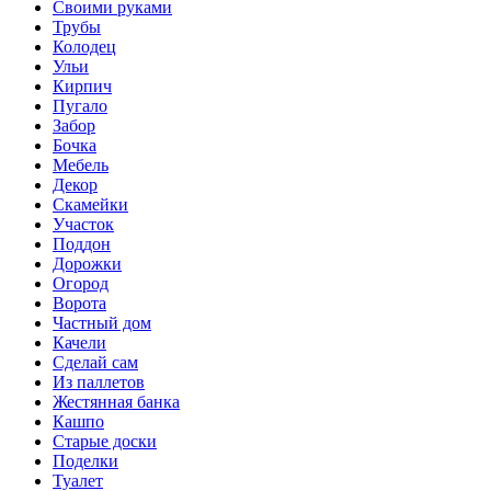
Своими руками
Трубы
Колодец
Ульи
Кирпич
Пугало
Забор
Бочка
Мебель
Декор
Скамейки
Участок
Поддон
Дорожки
Огород
Ворота
Частный дом
Качели
Сделай сам
Из паллетов
Жестянная банка
Кашпо
Старые доски
Поделки
Туалет