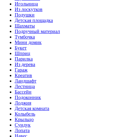
Игольница
Из лоскутков
Подушки
Детская площадка
Шахматы
Подручный материал
Тумбочка
Мини домик
Букет
Шприц
Парилка
Из дерева
Гараж
Креатив
Ландшафт
Лестница
Бассейн
Подоконник
Лоджия
Детская комната
Колыбель
Крыльцо
Сундук
Лопата
Навес