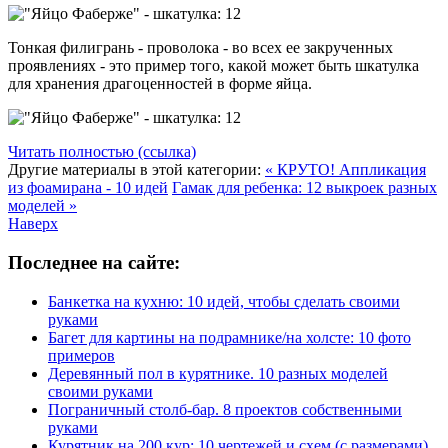
Тонкая филигрань - проволока - во всех ее закрученных
проявлениях - это пример того, какой может быть шкатулка
для хранения драгоценностей в форме яйца.
Читать полностью (ссылка)
Другие материалы в этой категории:
« КРУТО! Аппликация
из фоамирана - 10 идей
Гамак для ребенка: 12 выкроек разных
моделей »
Наверх
Последнее на сайте:
Банкетка на кухню: 10 идей, чтобы сделать своими
руками
Багет для картины на подрамнике/на холсте: 10 фото
примеров
Деревянный пол в курятнике. 10 разных моделей
своими руками
Пограничный столб-бар. 8 проектов собственными
руками
Курятник на 200 кур: 10 чертежей и схем (с размерами)