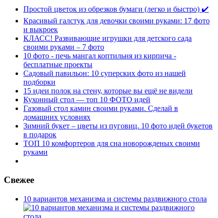
Простой цветок из обрезков бумаги (легко и быстро) ✔️
Красивый галстук для девочки своими руками: 17 фото
и выкроек
КЛАСС! Развивающие игрушки для детского сада
своими руками – 7 фото
10 фото - печь мангал коптильня из кирпича -
бесплатные проекты
Садовый павильон: 10 суперских фото из нашей
подборки
15 идеи полок на стену, которые вы ещё не видели
Кухонный стол — топ 10 ФОТО идей
Газовый стол камин своими руками. Сделай в
домашних условиях
Зимний букет – цветы из пуговиц. 10 фото идей букетов
в подарок
ТОП 10 комфортеров для сна новорожденых своими
руками
Свежее
10 вариантов механизма и системы раздвижного стола