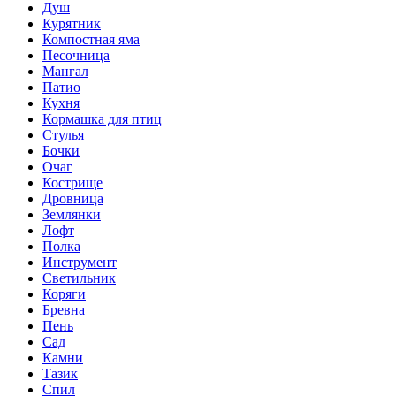
Душ
Курятник
Компостная яма
Песочница
Мангал
Патио
Кухня
Кормашка для птиц
Стулья
Бочки
Очаг
Кострище
Дровница
Землянки
Лофт
Полка
Инструмент
Светильник
Коряги
Бревна
Пень
Сад
Камни
Тазик
Спил