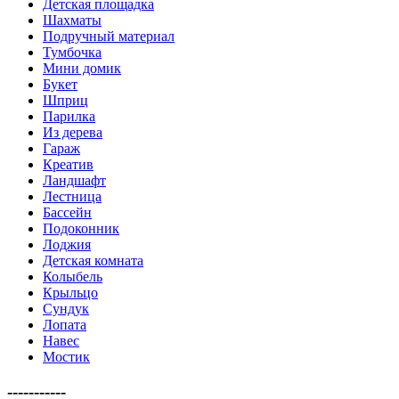
Детская площадка
Шахматы
Подручный материал
Тумбочка
Мини домик
Букет
Шприц
Парилка
Из дерева
Гараж
Креатив
Ландшафт
Лестница
Бассейн
Подоконник
Лоджия
Детская комната
Колыбель
Крыльцо
Сундук
Лопата
Навес
Мостик
-----------