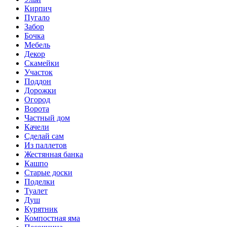
Кирпич
Пугало
Забор
Бочка
Мебель
Декор
Скамейки
Участок
Поддон
Дорожки
Огород
Ворота
Частный дом
Качели
Сделай сам
Из паллетов
Жестянная банка
Кашпо
Старые доски
Поделки
Туалет
Душ
Курятник
Компостная яма