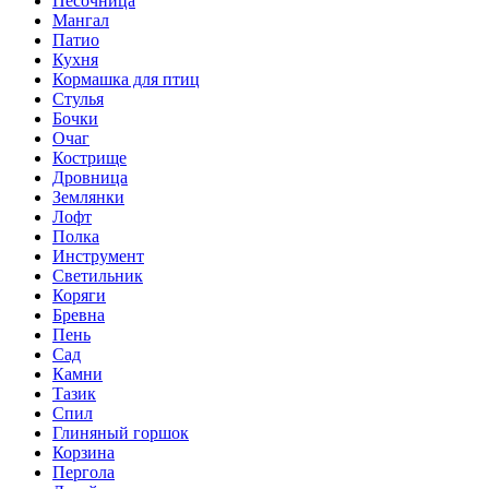
Песочница
Мангал
Патио
Кухня
Кормашка для птиц
Стулья
Бочки
Очаг
Кострище
Дровница
Землянки
Лофт
Полка
Инструмент
Светильник
Коряги
Бревна
Пень
Сад
Камни
Тазик
Спил
Глиняный горшок
Корзина
Пергола