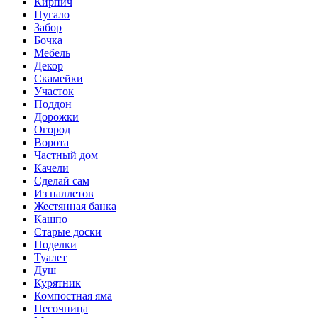
Кирпич
Пугало
Забор
Бочка
Мебель
Декор
Скамейки
Участок
Поддон
Дорожки
Огород
Ворота
Частный дом
Качели
Сделай сам
Из паллетов
Жестянная банка
Кашпо
Старые доски
Поделки
Туалет
Душ
Курятник
Компостная яма
Песочница