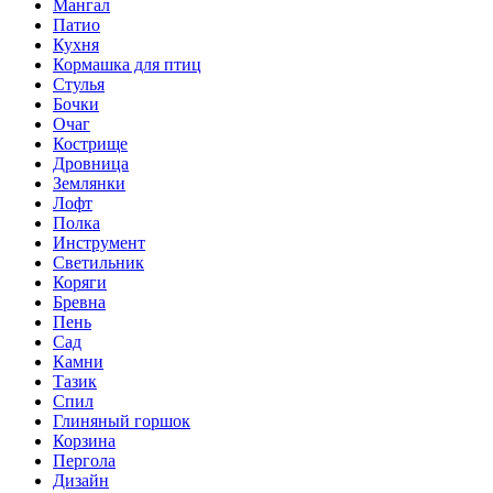
Мангал
Патио
Кухня
Кормашка для птиц
Стулья
Бочки
Очаг
Кострище
Дровница
Землянки
Лофт
Полка
Инструмент
Светильник
Коряги
Бревна
Пень
Сад
Камни
Тазик
Спил
Глиняный горшок
Корзина
Пергола
Дизайн