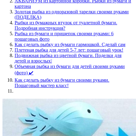
АКВАРИУМ из картонной коробки. Рыбки из бумаги и
картона
Золотая рыбка из одноразовой тарелки своими руками
(ПОДЕЛКА)
Рыбки из бумажных втулок от туалетной бумаги.
Подробная инструкция?
Рыбка из бумаги и прищепок своими руками: 6
пошаговых фото
Как сделать рыбку из бумаги гармошкой. Сделай сам
Плетеная рыбка для детей 5-7 лет: пошаговый урок!
Подвижная рыбка из цветной бумаги. Поделки для
детей и взрослых❕
Объемная рыбка из бумаги для детей своими руками
(фото) ✔️
Как сделать рыбку из бумаги своими руками.
Пошаговый мастер класс!