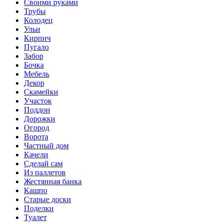
Своими руками
Трубы
Колодец
Ульи
Кирпич
Пугало
Забор
Бочка
Мебель
Декор
Скамейки
Участок
Поддон
Дорожки
Огород
Ворота
Частный дом
Качели
Сделай сам
Из паллетов
Жестянная банка
Кашпо
Старые доски
Поделки
Туалет