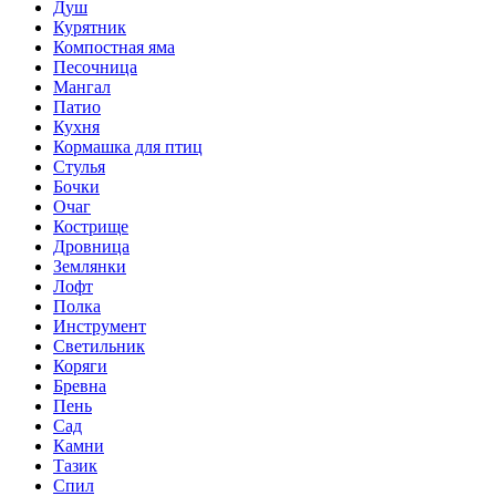
Душ
Курятник
Компостная яма
Песочница
Мангал
Патио
Кухня
Кормашка для птиц
Стулья
Бочки
Очаг
Кострище
Дровница
Землянки
Лофт
Полка
Инструмент
Светильник
Коряги
Бревна
Пень
Сад
Камни
Тазик
Спил