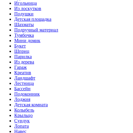
Игольница
Из лоскутков
Подушки
Детская площадка
Шахматы
Подручный материал
Тумбочка
Мини домик
Букет
Шприц
Парилка
Из дерева
Гараж
Креатив
Ландшафт
Лестница
Бассейн
Подоконник
Лоджия
Детская комната
Колыбель
Крыльцо
Сундук
Лопата
Навес