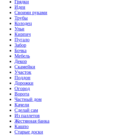
Грядки
Идеи
Своими руками
Трубы
Колодец
Ульи
Кирпич
Пугало
Забор
Бочка
Мебель
Декор
Скамейки
Участок
Поддон
Дорожки
Огород
Ворота
Частный дом
Качели
Сделай сам
Из паллетов
Жестянная банка
Кашпо
Старые доски