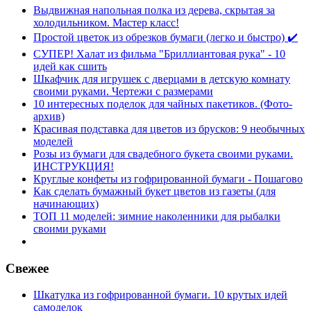
Выдвижная напольная полка из дерева, скрытая за
холодильником. Мастер класс!
Простой цветок из обрезков бумаги (легко и быстро) ✔️
СУПЕР! Халат из фильма "Бриллиантовая рука" - 10
идей как сшить
Шкафчик для игрушек с дверцами в детскую комнату
своими руками. Чертежи с размерами
10 интересных поделок для чайных пакетиков. (Фото-
архив)
Красивая подставка для цветов из брусков: 9 необычных
моделей
Розы из бумаги для свадебного букета своими руками.
ИНСТРУКЦИЯ!
Круглые конфеты из гофрированной бумаги - Пошагово
Как сделать бумажный букет цветов из газеты (для
начинающих)
ТОП 11 моделей: зимние наколенники для рыбалки
своими руками
Свежее
Шкатулка из гофрированной бумаги. 10 крутых идей
самоделок