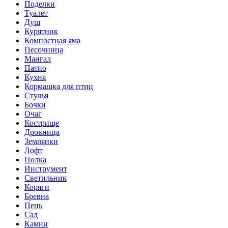
Поделки
Туалет
Душ
Курятник
Компостная яма
Песочница
Мангал
Патио
Кухня
Кормашка для птиц
Стулья
Бочки
Очаг
Кострище
Дровница
Землянки
Лофт
Полка
Инструмент
Светильник
Коряги
Бревна
Пень
Сад
Камни