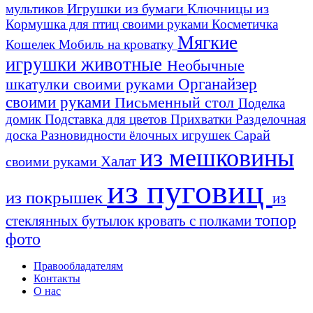
Игрушки из бумаги
Ключницы из
мультиков
Кормушка для птиц своими руками
Косметичка
Мягкие
Кошелек
Мобиль на кроватку
игрушки животные
Необычные
шкатулки своими руками
Органайзер
своими руками
Письменный стол
Поделка
домик
Подставка для цветов
Прихватки
Разделочная
Сарай
доска
Разновидности ёлочных игрушек
из мешковины
Халат
своими руками
из пуговиц
из покрышек
из
топор
стеклянных бутылок
кровать с полками
фото
Правообладателям
Контакты
О нас