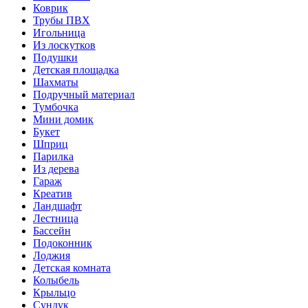
Коврик
Трубы ПВХ
Игольница
Из лоскутков
Подушки
Детская площадка
Шахматы
Подручный материал
Тумбочка
Мини домик
Букет
Шприц
Парилка
Из дерева
Гараж
Креатив
Ландшафт
Лестница
Бассейн
Подоконник
Лоджия
Детская комната
Колыбель
Крыльцо
Сундук