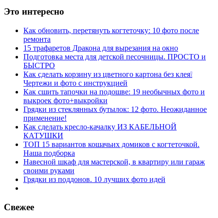
Это интересно
Как обновить, перетянуть когтеточку: 10 фото после
ремонта
15 трафаретов Дракона для вырезания на окно
Подготовка места для детской песочницы. ПРОСТО и
БЫСТРО
Как сделать корзину из цветного картона без клея❕
Чертежи и фото с инструкцией
Как сшить тапочки на подошве: 19 необычных фото и
выкроек фото+выкройки
Грядки из стеклянных бутылок: 12 фото. Неожиданное
применение!
Как сделать кресло-качалку ИЗ КАБЕЛЬНОЙ
КАТУШКИ
ТОП 15 вариантов кошачьих домиков с когтеточкой.
Наша подборка
Навесной шкаф для мастерской, в квартиру или гараж
своими руками
Грядки из поддонов. 10 лучших фото идей
Свежее