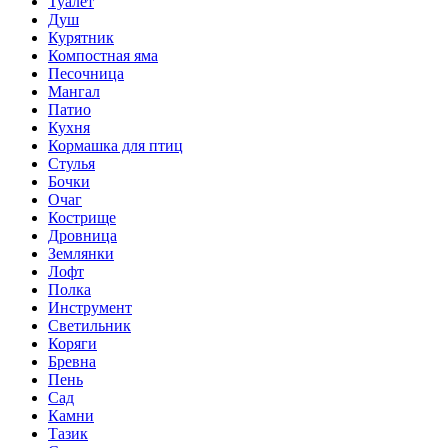
Туалет
Душ
Курятник
Компостная яма
Песочница
Мангал
Патио
Кухня
Кормашка для птиц
Стулья
Бочки
Очаг
Кострище
Дровница
Землянки
Лофт
Полка
Инструмент
Светильник
Коряги
Бревна
Пень
Сад
Камни
Тазик