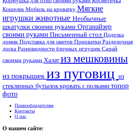
Кормушка для птиц своими руками
Косметичка
Мягкие
Кошелек
Мобиль на кроватку
игрушки животные
Необычные
шкатулки своими руками
Органайзер
своими руками
Письменный стол
Поделка
домик
Подставка для цветов
Прихватки
Разделочная
Сарай
доска
Разновидности ёлочных игрушек
из мешковины
Халат
своими руками
из пуговиц
из покрышек
из
топор
стеклянных бутылок
кровать с полками
фото
Правообладателям
Контакты
О нас
О нашем сайте: