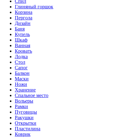
Спил
Глиняный горшок
Корзина
Пергола
Дизайн
Баня
Купель
Шкаф
Ванная
Кровать
Лодка
Стол
Сапог
Балкон
Маски
Ножи
Хранение
Спальное место
Вольеры
Рамки
Пуговицы
Ракушки
Открытки
Пластилина
Коврик