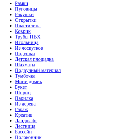
Рамки
Пуговицы
Ракушки
Открытки
Пластилина
Коврик
Трубы ПВХ
Игольница
Из лоскутков
Подушки
Детская площадка
Шахматы
Подручный материал
Тумбочка
Мини домик
Букет
Шприц
Парилка
Из дерева
Гараж
Креатив
Ландшафт
Лестница
Бассейн
Подоконник