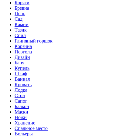
Коряги
Бревна
Пень
Сад
Камни
Тазик
Спил
Глиняный горшок
Корзина
Пергола
Дизайн
Баня
Купель
Шкаф
Ванная
Кровать
Лодка
Стол
Сапог
Балкон
Маски
Ножи
Хранение
Спальное место
Вольеры