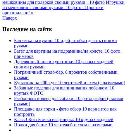
мешковины для подарков своими руками - 10 фото
Игрушки
из мешковины своими руками. 10 фото - Просто и
оригинально! »
Наверх
Последнее на сайте:
Банкетка на кухню: 10 идей, чтобы сделать своими
руками
Багет для картины на подрамнике/на холсте: 10 фото
примеров
Деревянный пол в курятнике. 10 разных моделей
своими руками
Пограничный столб-бар. 8 проектов собственными
руками
Курятник на 200 кур: 10 чертежей и схем (с размерами)
Забавные поделки для выпиливания лобзиком: 10
крутых ФОТО
Разборный вольер для собаки: 10 фотографий (своими
руками)
Площадка для горки - фото обзор 10 вариантов как
построить
Класс! Когтеточка из фанеры: 10 крутых моделей
Полки для бани: 10 чертежей и схем с размерами