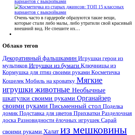
вариантов с выкройками
Очень часто в гардеробе образуются такие вещи,
которые стали либо малы, либо утратили свой красивый
внешний вид. Не спешите их…
Облако тегов
Декоративный фальшкамин
Игрушки герои из
Игрушки из бумаги
Ключницы из
мультиков
Кормушка для птиц своими руками
Косметичка
Мягкие
Кошелек
Мобиль на кроватку
игрушки животные
Необычные
шкатулки своими руками
Органайзер
своими руками
Письменный стол
Поделка
домик
Подставка для цветов
Прихватки
Разделочная
Сарай
доска
Разновидности ёлочных игрушек
из мешковины
Халат
своими руками