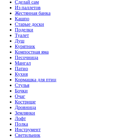
Сделай сам
Из паллетов
Жестянная банка
Кашпо
Старые доски
Поделки
Туалет
Душ
Курятник
Компостная яма
Песочница
Мангал
Патио
Кухня
Кормашка для птиц
Стулья
Бочки
Очаг
Кострище
Дровница
Землянки
Лофт
Полка
Инструмент
Светильник