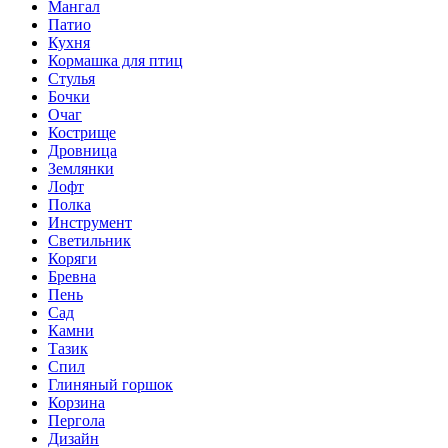
Мангал
Патио
Кухня
Кормашка для птиц
Стулья
Бочки
Очаг
Кострище
Дровница
Землянки
Лофт
Полка
Инструмент
Светильник
Коряги
Бревна
Пень
Сад
Камни
Тазик
Спил
Глиняный горшок
Корзина
Пергола
Дизайн