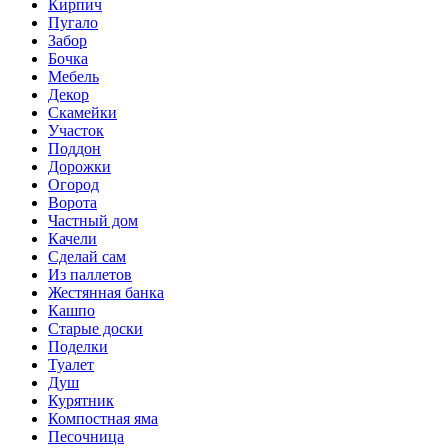
Кирпич
Пугало
Забор
Бочка
Мебель
Декор
Скамейки
Участок
Поддон
Дорожки
Огород
Ворота
Частный дом
Качели
Сделай сам
Из паллетов
Жестянная банка
Кашпо
Старые доски
Поделки
Туалет
Душ
Курятник
Компостная яма
Песочница