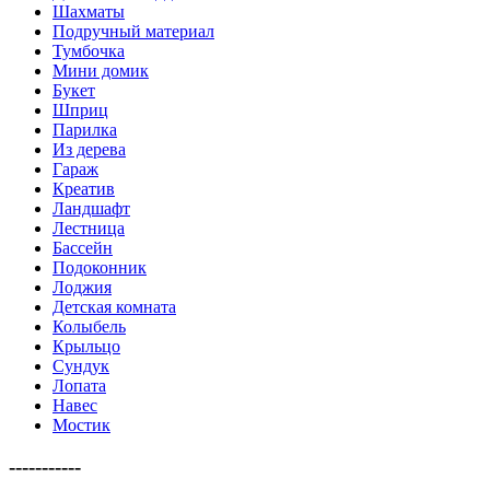
Шахматы
Подручный материал
Тумбочка
Мини домик
Букет
Шприц
Парилка
Из дерева
Гараж
Креатив
Ландшафт
Лестница
Бассейн
Подоконник
Лоджия
Детская комната
Колыбель
Крыльцо
Сундук
Лопата
Навес
Мостик
-----------