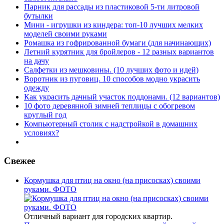
Парник для рассады из пластиковой 5-ти литровой
бутылки
Мини - игрушки из киндера: топ-10 лучших мелких
моделей своими руками
Ромашка из гофрированной бумаги (для начинающих)
Летний курятник для бройлеров - 12 разных вариантов
на дачу
Салфетки из мешковины. (10 лучших фото и идей)
Воротник из пуговиц. 10 способов модно украсить
одежду
Как украсить дачный участок поддонами. (12 вариантов)
10 фото деревянной зимней теплицы с обогревом
круглый год
Компьютерный столик с надстройкой в домашних
условиях?
Свежее
Кормушка для птиц на окно (на присосках) своими
руками. ФОТО
Отличный вариант для городских квартир.