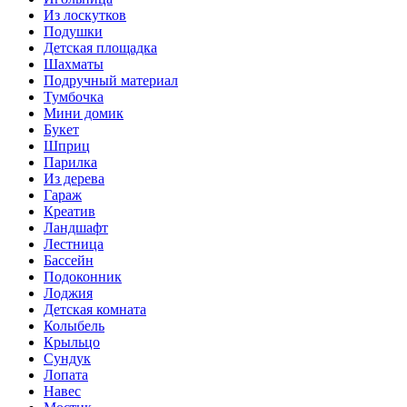
Из лоскутков
Подушки
Детская площадка
Шахматы
Подручный материал
Тумбочка
Мини домик
Букет
Шприц
Парилка
Из дерева
Гараж
Креатив
Ландшафт
Лестница
Бассейн
Подоконник
Лоджия
Детская комната
Колыбель
Крыльцо
Сундук
Лопата
Навес