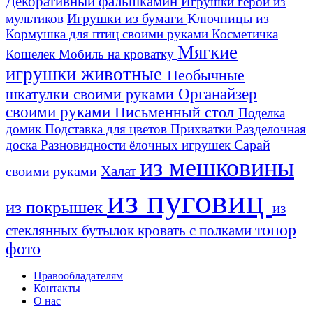
Декоративный фальшкамин
Игрушки герои из
Игрушки из бумаги
Ключницы из
мультиков
Кормушка для птиц своими руками
Косметичка
Мягкие
Кошелек
Мобиль на кроватку
игрушки животные
Необычные
шкатулки своими руками
Органайзер
своими руками
Письменный стол
Поделка
домик
Подставка для цветов
Прихватки
Разделочная
Сарай
доска
Разновидности ёлочных игрушек
из мешковины
Халат
своими руками
из пуговиц
из покрышек
из
топор
стеклянных бутылок
кровать с полками
фото
Правообладателям
Контакты
О нас