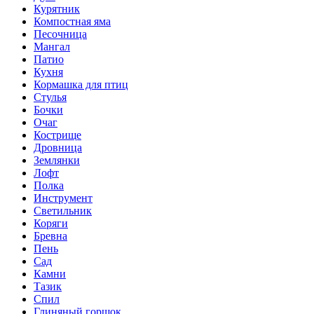
Курятник
Компостная яма
Песочница
Мангал
Патио
Кухня
Кормашка для птиц
Стулья
Бочки
Очаг
Кострище
Дровница
Землянки
Лофт
Полка
Инструмент
Светильник
Коряги
Бревна
Пень
Сад
Камни
Тазик
Спил
Глиняный горшок