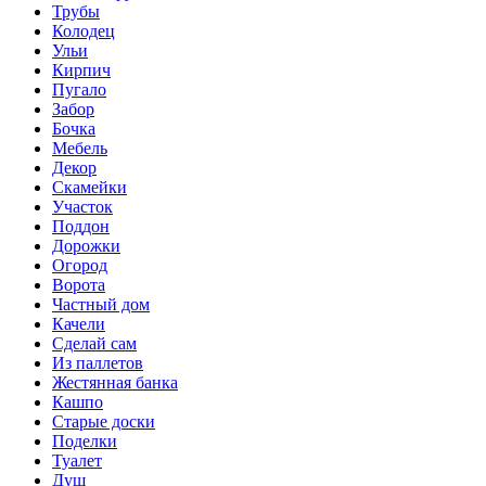
Трубы
Колодец
Ульи
Кирпич
Пугало
Забор
Бочка
Мебель
Декор
Скамейки
Участок
Поддон
Дорожки
Огород
Ворота
Частный дом
Качели
Сделай сам
Из паллетов
Жестянная банка
Кашпо
Старые доски
Поделки
Туалет
Душ